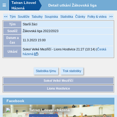
Tatran Litovel
Detail utkání Žákovská liga
Házená
2022/2023, XGB177, 11.3. 15:00
<<
Tým
Soutěže
Tabulky
Soupiska
Statistika
Články
Fotky & videa
>>
Tým
Starší žáci
Soutěž
Žákovská liga 2022/2023
Datum a
11.3.2023 15:00
čas
Sokol Velké Meziříčí - Lions Hostivice 21:27 (10:14)
(
Česká
Utkání
házená
)
Statistika týmu
Tisk statistiky
Sokol Velké Meziříčí
Lions Hostivice
Facebook
Tatran Litovel - házená