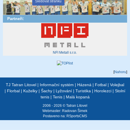
Sledovat stránku
Partneři:
NFI Metall s.r.o.
[
Nahoru
]
TJ Tatran Litovel
|
Informační systém
|
Házená
|
Fotbal
|
Volejbal
|
Florbal
|
Kuželky
|
Šachy
|
Lyžování
|
Turistika
|
Horolezci
|
Stolní
tenis
|
Tenis
|
Malá kopaná
2006 - 2026 © Tatran Litovel
Webmaster:
Radovan Šimek
Postaveno na:
RSportsCMS