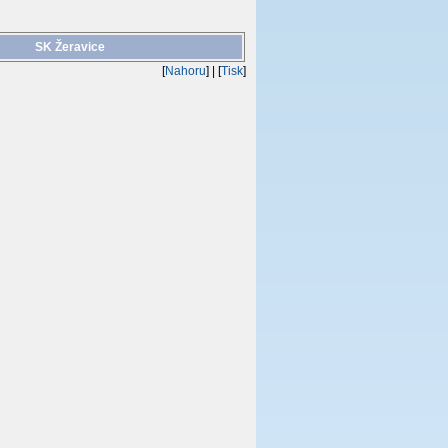
SK Žeravice
[
Nahoru
]
| [
Tisk
]