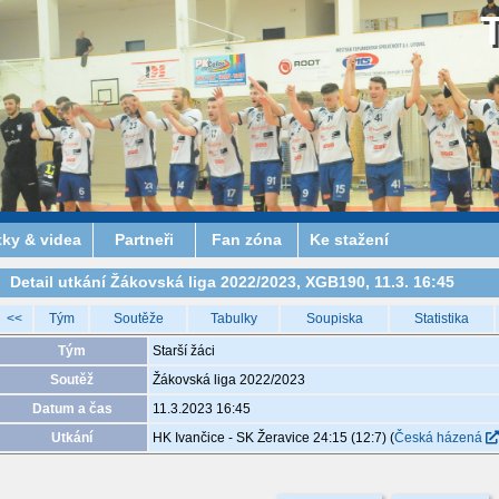
tky & videa
Partneři
Fan zóna
Ke stažení
Detail utkání Žákovská liga 2022/2023, XGB190, 11.3. 16:45
<<
Tým
Soutěže
Tabulky
Soupiska
Statistika
Tým
Starší žáci
Soutěž
Žákovská liga 2022/2023
Datum a čas
11.3.2023 16:45
Utkání
HK Ivančice - SK Žeravice 24:15 (12:7)
(
Česká házená