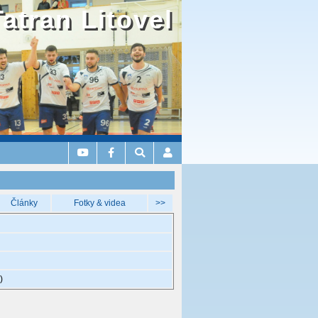
Tatran Litovel
Články
Fotky & videa
>>
)