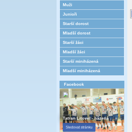
Muži
Junioři
Starší dorost
Mladší dorost
Starší žáci
Mladší žáci
Starší miniházená
Mladší miniházená
Facebook
Tatran Litovel - házená
Sledovat stránku