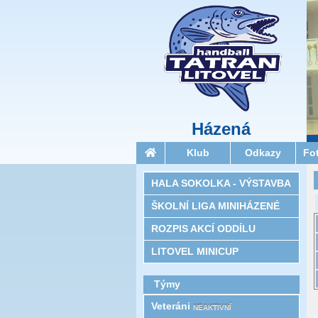
Házená
Klub
Odkazy
Fo
HALA SOKOLKA - VÝSTAVBA
ŠKOLNÍ LIGA MINIHÁZENÉ
ROZPIS AKCÍ ODDÍLU
LITOVEL MINICUP
Týmy
Veteráni
NEAKTIVNÍ