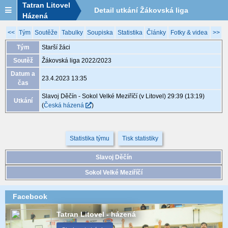
Tatran Litovel
Detail utkání Žákovská liga
Házená
2022/2023, XGB206, 23.4. 13:35
<<
Tým
Soutěže
Tabulky
Soupiska
Statistika
Články
Fotky & videa
>>
Tým
Starší žáci
Soutěž
Žákovská liga 2022/2023
Datum a
23.4.2023 13:35
čas
Slavoj Děčín - Sokol Velké Meziříčí (v Litovel) 29:39 (13:19)
Utkání
(
Česká házená
)
Statistika týmu
Tisk statistiky
Slavoj Děčín
Sokol Velké Meziříčí
Facebook
Tatran Litovel - házená