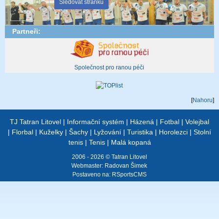
Sledovat stránku
Partneři:
Společnost pro ranou péči
[
Nahoru
]
TJ Tatran Litovel
|
Informační systém
|
Házená
|
Fotbal
|
Volejbal
|
Florbal
|
Kuželky
|
Šachy
|
Lyžování
|
Turistika
|
Horolezci
|
Stolní
tenis
|
Tenis
|
Malá kopaná
2006 - 2026 © Tatran Litovel
Webmaster:
Radovan Šimek
Postaveno na:
RSportsCMS