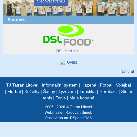
Sledovat stránku
Partneři:
DSL food s.r.o.
[
Nahoru
]
TJ Tatran Litovel
|
Informační systém
|
Házená
|
Fotbal
|
Volejbal
|
Florbal
|
Kuželky
|
Šachy
|
Lyžování
|
Turistika
|
Horolezci
|
Stolní
tenis
|
Tenis
|
Malá kopaná
2006 - 2026 © Tatran Litovel
Webmaster:
Radovan Šimek
Postaveno na:
RSportsCMS