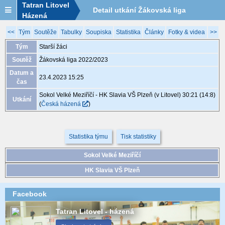
Tatran Litovel
Detail utkání Žákovská liga
Házená
2022/2023, XGB208, 23.4. 15:25
<<
Tým
Soutěže
Tabulky
Soupiska
Statistika
Články
Fotky & videa
>>
Tým
Starší žáci
Soutěž
Žákovská liga 2022/2023
Datum a
23.4.2023 15:25
čas
Sokol Velké Meziříčí - HK Slavia VŠ Plzeň (v Litovel) 30:21 (14:8)
Utkání
(
Česká házená
)
Statistika týmu
Tisk statistiky
Sokol Velké Meziříčí
HK Slavia VŠ Plzeň
Facebook
Tatran Litovel - házená