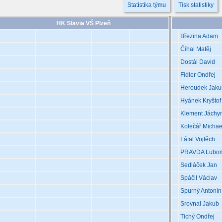
Statistika týmu
Tisk statistiky
HK Slavia VŠ Plzeň
Březina Adam
Číhal Matěj
Dostál David
Fidler Ondřej
Heroudek Jaku
Hyánek Kryštof
Klement Jáchy
Kolečář Michae
Látal Vojtěch
PRAVDA Lubom
Sedláček Jan
Spáčil Václav
Spurný Antonín
Srovnal Jakub
Tichý Ondřej