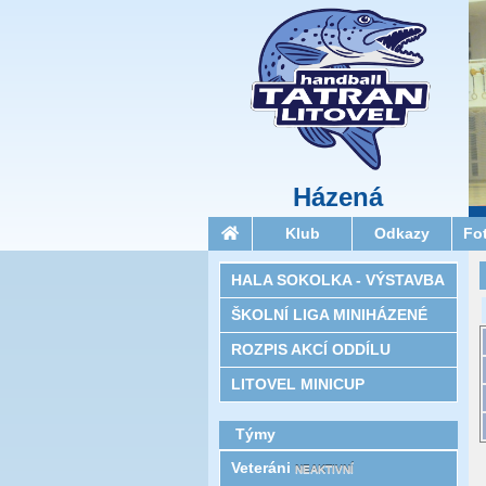
Házená
Klub
Odkazy
Fo
HALA SOKOLKA - VÝSTAVBA
ŠKOLNÍ LIGA MINIHÁZENÉ
ROZPIS AKCÍ ODDÍLU
LITOVEL MINICUP
Týmy
Veteráni
NEAKTIVNÍ