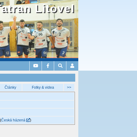
Tatran Litovel
Články
Fotky & videa
>>
)
(
Česká házená
)