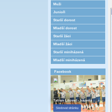
Muži
Junioři
Starší dorost
Mladší dorost
Starší žáci
Mladší žáci
Starší miniházená
Mladší miniházená
Facebook
Tatran Litovel - házená
Sledovat stránku