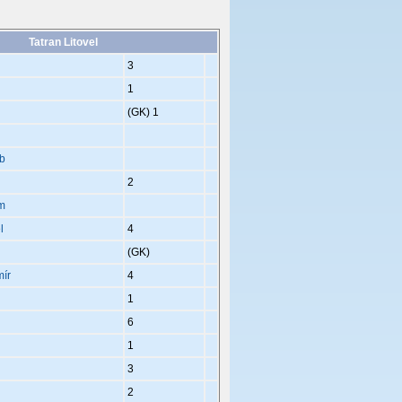
Tatran Litovel
3
1
(GK)
1
b
2
m
l
4
(GK)
ír
4
1
6
1
3
2