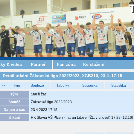
tky & videa
Partneři
Fan zóna
Ke stažení
Detail utkání Žákovská liga 2022/2023, XGB210, 23.4. 17:15
<<
Tým
Soutěže
Tabulky
Soupiska
Statistika
Tým
Starší žáci
Soutěž
Žákovská liga 2022/2023
Datum a čas
23.4.2023 17:15
Utkání
HK Slavia VŠ Plzeň - Tatran Litovel (ŽL, v Litovel) 17:29 (12:16