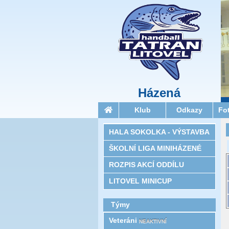
Házená
Klub
Odkazy
Fo
HALA SOKOLKA - VÝSTAVBA
ŠKOLNÍ LIGA MINIHÁZENÉ
ROZPIS AKCÍ ODDÍLU
LITOVEL MINICUP
Týmy
Veteráni
NEAKTIVNÍ