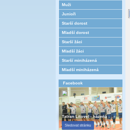
Muži
Junioři
Starší dorost
Mladší dorost
Starší žáci
Mladší žáci
Starší miniházená
Mladší miniházená
Facebook
Tatran Litovel - házená
Sledovat stránku