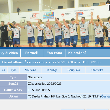
tky & videa
Partneři
Fan zóna
Ke stažení
Detail utkání Žákovská liga 2022/2023, XGB262, 13.5. 09:55
<<
Tým
Soutěže
Tabulky
Soupiska
Statistika
Tým
Starší žáci
Soutěž
Žákovská liga 2022/2023
Datum a čas
13.5.2023 09:55
Utkání
TJ Dukla Praha - HK Ivančice (v Náchod) 21:19 (13:7)
(
Česká