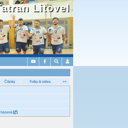
Tatran Litovel
Články
Fotky & videa
>>
 házená
)