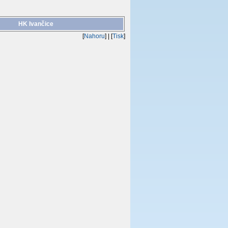
HK Ivančice
[
Nahoru
]
| [
Tisk
]