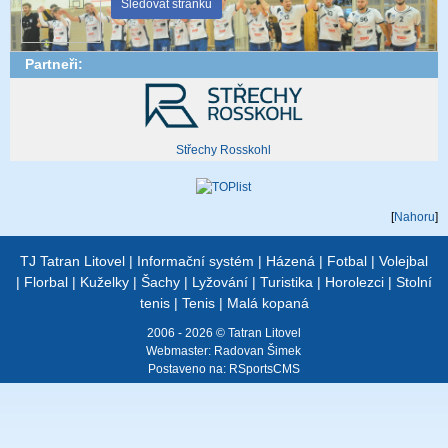
Sledovat stránku
Partneři:
Střechy Rosskohl
[
Nahoru
]
TJ Tatran Litovel
|
Informační systém
|
Házená
|
Fotbal
|
Volejbal
|
Florbal
|
Kuželky
|
Šachy
|
Lyžování
|
Turistika
|
Horolezci
|
Stolní
tenis
|
Tenis
|
Malá kopaná
2006 - 2026 © Tatran Litovel
Webmaster:
Radovan Šimek
Postaveno na:
RSportsCMS