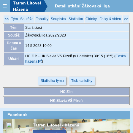
Tatran Litovel
Detail utkání Žákovská liga
Házená
2022/2023, XGB273, 14.5. 10:00
<<
Tým
Soutěže
Tabulky
Soupiska
Statistika
Články
Fotky & videa
>>
Tým
Starší žáci
Soutěž
Žákovská liga 2022/2023
Datum a
14.5.2023 10:00
čas
HC Zlín - HK Slavia VŠ Plzeň (v Hostivice) 30:15 (16:5)
(
Česká
Utkání
házená
)
Statistika týmu
Tisk statistiky
HC Zlín
HK Slavia VŠ Plzeň
Facebook
Tatran Litovel - házená