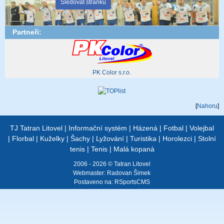
Sledovat stránku
Partneři:
PK Color s.r.o.
[
Nahoru
]
TJ Tatran Litovel
|
Informační systém
|
Házená
|
Fotbal
|
Volejbal
|
Florbal
|
Kuželky
|
Šachy
|
Lyžování
|
Turistika
|
Horolezci
|
Stolní
tenis
|
Tenis
|
Malá kopaná
2006 - 2026 © Tatran Litovel
Webmaster:
Radovan Šimek
Postaveno na:
RSportsCMS