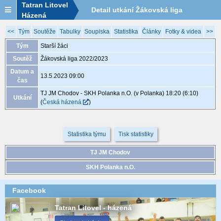
Tatran Litovel
Detail utkání Žákovská liga
Házená
2022/2023, XGB281, 13.5. 09:00
<<
Tým
Soutěže
Tabulky
Soupiska
Statistika
Články
Fotky & videa
>>
Tým
Starší žáci
Soutěž
Žákovská liga 2022/2023
Datum a
13.5.2023 09:00
čas
TJ JM Chodov - SKH Polanka n.O. (v Polanka) 18:20 (6:10)
Utkání
(
Česká házená
)
Statistika týmu
Tisk statistiky
TJ JM Chodov
SKH Polanka n.O.
Facebook
Tatran Litovel - házená