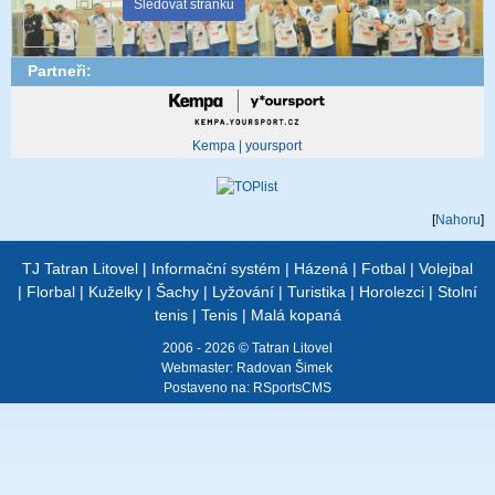
Sledovat stránku
Partneři:
Kempa | yoursport
[
Nahoru
]
TJ Tatran Litovel
|
Informační systém
|
Házená
|
Fotbal
|
Volejbal
|
Florbal
|
Kuželky
|
Šachy
|
Lyžování
|
Turistika
|
Horolezci
|
Stolní
tenis
|
Tenis
|
Malá kopaná
2006 - 2026 © Tatran Litovel
Webmaster:
Radovan Šimek
Postaveno na:
RSportsCMS