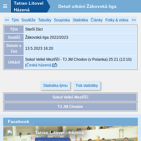
Tatran Litovel
Detail utkání Žákovská liga
Házená
2022/2023, XGB289, 13.5. 16:20
<<
Tým
Soutěže
Tabulky
Soupiska
Statistika
Články
Fotky & videa
>>
Tým
Starší žáci
Soutěž
Žákovská liga 2022/2023
Datum a
13.5.2023 16:20
čas
Sokol Velké Meziříčí - TJ JM Chodov (v Polanka) 25:21 (13:10)
Utkání
(
Česká házená
)
Statistika týmu
Tisk statistiky
Sokol Velké Meziříčí
TJ JM Chodov
Facebook
Tatran Litovel - házená