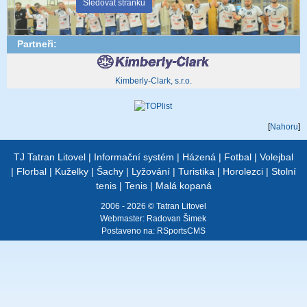
Sledovat stránku
Partneři:
Kimberly-Clark, s.r.o.
[
Nahoru
]
TJ Tatran Litovel
|
Informační systém
|
Házená
|
Fotbal
|
Volejbal
|
Florbal
|
Kuželky
|
Šachy
|
Lyžování
|
Turistika
|
Horolezci
|
Stolní
tenis
|
Tenis
|
Malá kopaná
2006 - 2026 © Tatran Litovel
Webmaster:
Radovan Šimek
Postaveno na:
RSportsCMS