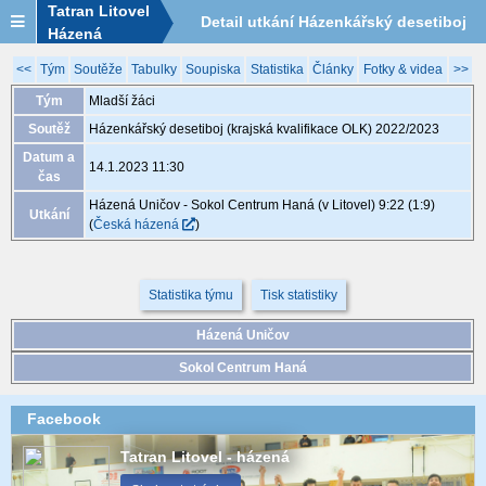
Tatran Litovel
Detail utkání Házenkářský desetiboj
Házená
(krajská kvalifikace OLK) 2022/2023,
<<
Tým
Soutěže
Tabulky
Soupiska
Statistika
Články
Fotky & videa
>>
Tým
Mladší žáci
MLZ002, 14.1. 11:30
Soutěž
Házenkářský desetiboj (krajská kvalifikace OLK) 2022/2023
Datum a
14.1.2023 11:30
čas
Házená Uničov - Sokol Centrum Haná (v Litovel) 9:22 (1:9)
Utkání
(
Česká házená
)
Statistika týmu
Tisk statistiky
Házená Uničov
Sokol Centrum Haná
Facebook
Tatran Litovel - házená