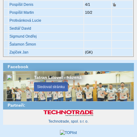
Pospíšil Denis
4
/1
Pospíšil Martin
10
/2
Protivánková Lucie
Sedlář David
Sigmund Ondřej
Šalamon Šimon
Zajíček Jan
(GK)
Facebook
Tatran Litovel - házená
Sledovat stránku
Partneři:
Technotrade, spol. s r. o.