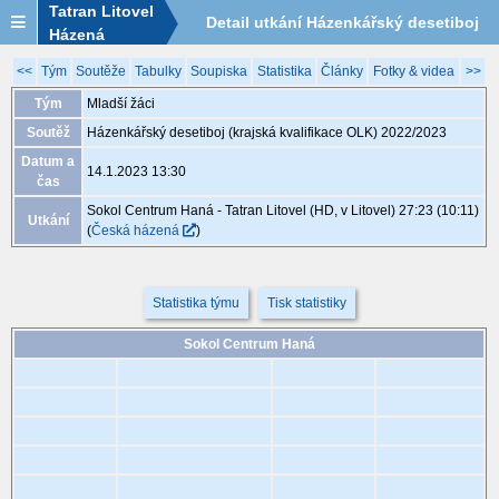
Tatran Litovel
Detail utkání Házenkářský desetiboj
Házená
(krajská kvalifikace OLK) 2022/2023,
<<
Tým
Soutěže
Tabulky
Soupiska
Statistika
Články
Fotky & videa
>>
Tým
Mladší žáci
MLZ003, 14.1. 13:30
Soutěž
Házenkářský desetiboj (krajská kvalifikace OLK) 2022/2023
Datum a
14.1.2023 13:30
čas
Sokol Centrum Haná - Tatran Litovel (HD, v Litovel) 27:23 (10:11)
Utkání
(
Česká házená
)
Statistika týmu
Tisk statistiky
Sokol Centrum Haná