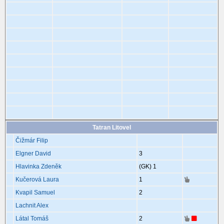
Tatran Litovel
Čižmár Filip
Elgner David
3
Hlavinka Zdeněk
(GK)
1
Kučerová Laura
1
Kvapil Samuel
2
Lachnit Alex
Látal Tomáš
2