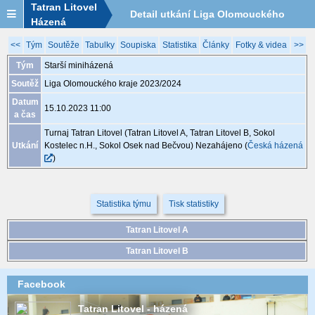
Tatran Litovel
Detail utkání Liga Olomouckého
Házená
kraje 2023/2024, MOA011, 15.10.
<<
Tým
Soutěže
Tabulky
Soupiska
Statistika
Články
Fotky & videa
>>
Tým
Starší miniházená
11:00
Soutěž
Liga Olomouckého kraje 2023/2024
Datum
15.10.2023 11:00
a čas
Turnaj Tatran Litovel (Tatran Litovel A, Tatran Litovel B, Sokol
Utkání
Kostelec n.H., Sokol Osek nad Bečvou)
Nezahájeno
(
Česká házená
)
Statistika týmu
Tisk statistiky
Tatran Litovel A
Tatran Litovel B
Facebook
Tatran Litovel - házená