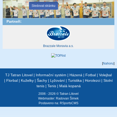
Sledovat stránku
Partneři:
Brazzale Moravia a.s.
[
Nahoru
]
TJ Tatran Litovel
|
Informační systém
|
Házená
|
Fotbal
|
Volejbal
|
Florbal
|
Kuželky
|
Šachy
|
Lyžování
|
Turistika
|
Horolezci
|
Stolní
tenis
|
Tenis
|
Malá kopaná
2006 - 2026 © Tatran Litovel
Webmaster:
Radovan Šimek
Postaveno na:
RSportsCMS