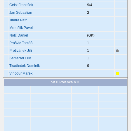
Geist František
9
/4
Ján Sebastián
2
Jindra Petr
Mrnuštík Pavel
Nolč Daniel
(GK)
Prošvic Tomáš
1
Protivánek Jiří
1
Semerád Erik
1
Tkadleček Dominik
9
Vincour Marek
SKH Polanka n.O.