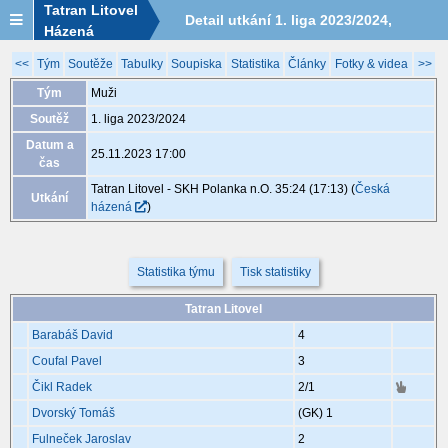
Tatran Litovel
Detail utkání 1. liga 2023/2024,
Házená
XAB058, 25.11. 17:00
<<
Tým
Soutěže
Tabulky
Soupiska
Statistika
Články
Fotky & videa
>>
Tým
Muži
Soutěž
1. liga 2023/2024
Datum a
25.11.2023 17:00
čas
Tatran Litovel - SKH Polanka n.O. 35:24 (17:13)
(
Česká
Utkání
házená
)
Statistika týmu
Tisk statistiky
Tatran Litovel
Barabáš David
4
Coufal Pavel
3
Čikl Radek
2
/1
Dvorský Tomáš
(GK)
1
Fulneček Jaroslav
2