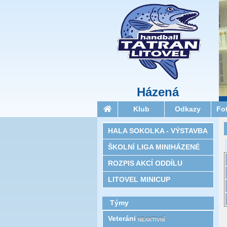
Házená
Klub
Odkazy
Fo
HALA SOKOLKA - VÝSTAVBA
ŠKOLNÍ LIGA MINIHÁZENÉ
ROZPIS AKCÍ ODDÍLU
LITOVEL MINICUP
Týmy
Veteráni
NEAKTIVNÍ