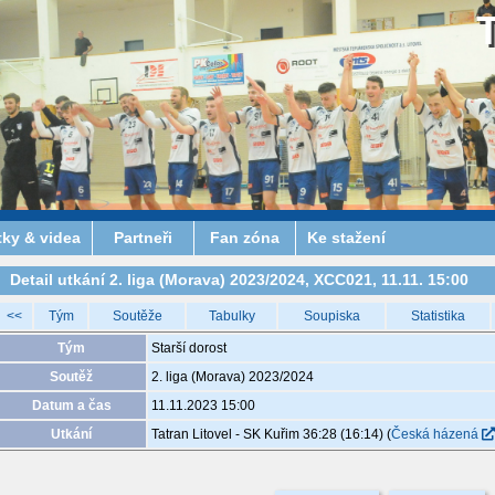
tky & videa
Partneři
Fan zóna
Ke stažení
Detail utkání 2. liga (Morava) 2023/2024, XCC021, 11.11. 15:00
<<
Tým
Soutěže
Tabulky
Soupiska
Statistika
Tým
Starší dorost
Soutěž
2. liga (Morava) 2023/2024
Datum a čas
11.11.2023 15:00
Utkání
Tatran Litovel - SK Kuřim 36:28 (16:14)
(
Česká házená