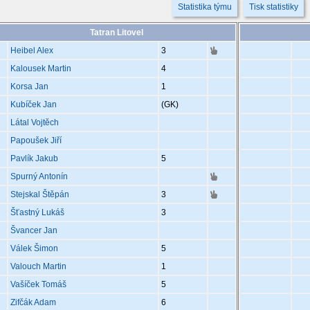
Statistika týmu
Tisk statistiky
Tatran Litovel
Heibel Alex
3
Kalousek Martin
4
Korsa Jan
1
Kubíček Jan
(GK)
Látal Vojtěch
Papoušek Jiří
Pavlík Jakub
5
Spurný Antonín
Stejskal Štěpán
3
Šťastný Lukáš
3
Švancer Jan
Válek Šimon
5
Valouch Martin
1
Vašíček Tomáš
5
Zifčák Adam
6