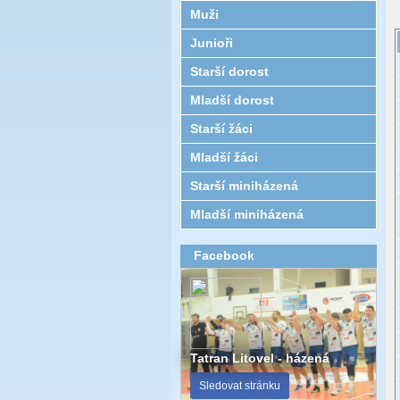
Muži
Junioři
Starší dorost
Mladší dorost
Starší žáci
Mladší žáci
Starší miniházená
Mladší miniházená
Facebook
Tatran Litovel - házená
Sledovat stránku