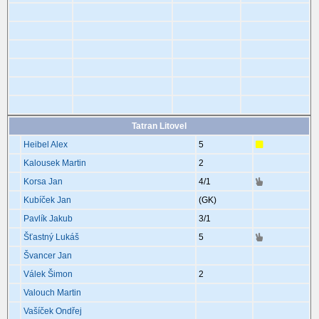
Tatran Litovel
Heibel Alex
5
Kalousek Martin
2
Korsa Jan
4
/1
Kubíček Jan
(GK)
Pavlík Jakub
3
/1
Šťastný Lukáš
5
Švancer Jan
Válek Šimon
2
Valouch Martin
Vašíček Ondřej