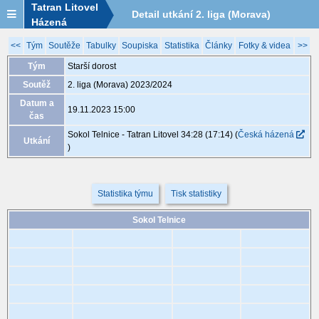
Tatran Litovel
Detail utkání 2. liga (Morava)
Házená
2023/2024, XCC023, 19.11. 15:00
<<
Tým
Soutěže
Tabulky
Soupiska
Statistika
Články
Fotky & videa
>>
Tým
Starší dorost
Soutěž
2. liga (Morava) 2023/2024
Datum a
19.11.2023 15:00
čas
Sokol Telnice - Tatran Litovel 34:28 (17:14)
(
Česká házená
Utkání
)
Statistika týmu
Tisk statistiky
Sokol Telnice