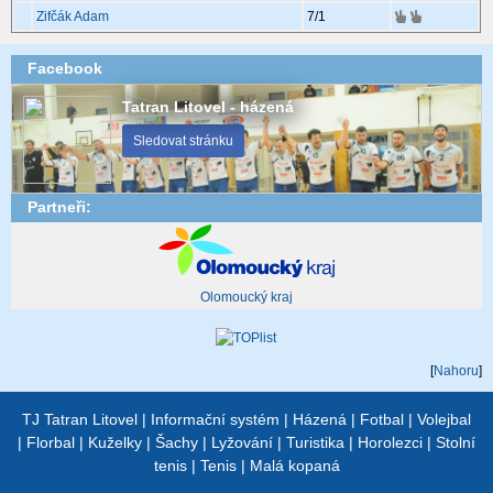
Zifčák Adam
7
/1
Facebook
Tatran Litovel - házená
Sledovat stránku
Partneři:
Olomoucký kraj
[
Nahoru
]
TJ Tatran Litovel
|
Informační systém
|
Házená
|
Fotbal
|
Volejbal
|
Florbal
|
Kuželky
|
Šachy
|
Lyžování
|
Turistika
|
Horolezci
|
Stolní
tenis
|
Tenis
|
Malá kopaná