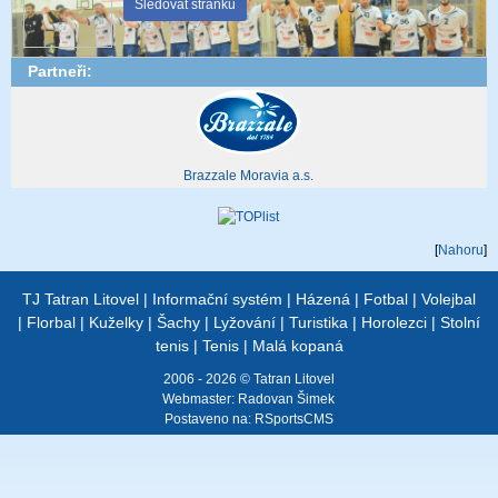
Sledovat stránku
Partneři:
Brazzale Moravia a.s.
[
Nahoru
]
TJ Tatran Litovel
|
Informační systém
|
Házená
|
Fotbal
|
Volejbal
|
Florbal
|
Kuželky
|
Šachy
|
Lyžování
|
Turistika
|
Horolezci
|
Stolní
tenis
|
Tenis
|
Malá kopaná
2006 - 2026 © Tatran Litovel
Webmaster:
Radovan Šimek
Postaveno na:
RSportsCMS