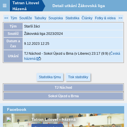
Tatran Litovel
Detail utkání Žákovská liga
Házená
2023/2024, XGB045, 9.12. 12:25
<<
Tým
Soutěže
Tabulky
Soupiska
Statistika
Články
Fotky & videa
>>
Tým
Starší žáci
Soutěž
Žákovská liga 2023/2024
Datum a
9.12.2023 12:25
čas
TJ Náchod - Sokol Újezd u Brna (v Liberec) 23:17 (9:9)
(
Česká
Utkání
házená
)
Statistika týmu
Tisk statistiky
TJ Náchod
Sokol Újezd u Brna
Facebook
Tatran Litovel - házená