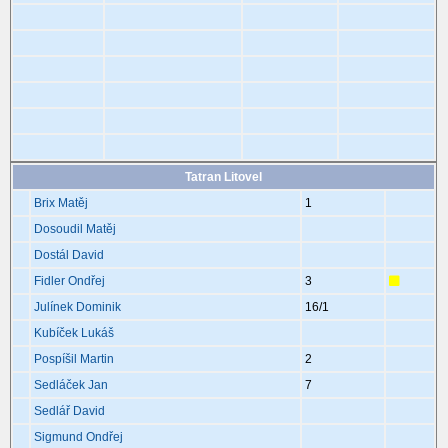
Tatran Litovel
Brix Matěj
1
Dosoudil Matěj
Dostál David
Fidler Ondřej
3
Julínek Dominik
16
/1
Kubíček Lukáš
Pospíšil Martin
2
Sedláček Jan
7
Sedlář David
Sigmund Ondřej