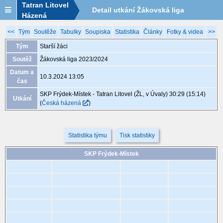
Tatran Litovel
Detail utkání Žákovská liga
Házená
2023/2024, XGB156, 10.3. 13:05
<<
Tým
Soutěže
Tabulky
Soupiska
Statistika
Články
Fotky & videa
>>
Tým
Starší žáci
Soutěž
Žákovská liga 2023/2024
Datum a
10.3.2024 13:05
čas
SKP Frýdek-Místek - Tatran Litovel (ŽL, v Úvaly) 30:29 (15:14)
Utkání
(
Česká házená
)
Statistika týmu
Tisk statistiky
SKP Frýdek-Místek