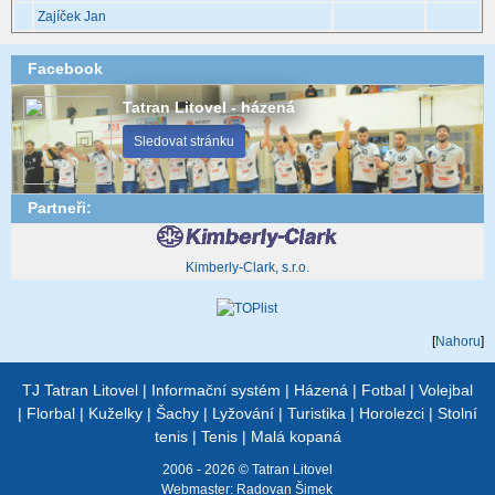
Zajíček Jan
Facebook
Tatran Litovel - házená
Sledovat stránku
Partneři:
Kimberly-Clark, s.r.o.
[
Nahoru
]
TJ Tatran Litovel
|
Informační systém
|
Házená
|
Fotbal
|
Volejbal
|
Florbal
|
Kuželky
|
Šachy
|
Lyžování
|
Turistika
|
Horolezci
|
Stolní
tenis
|
Tenis
|
Malá kopaná
2006 - 2026 © Tatran Litovel
Webmaster:
Radovan Šimek