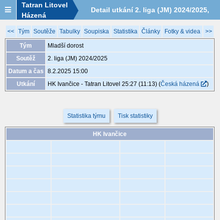
Tatran Litovel
Detail utkání 2. liga (JM) 2024/2025,
Házená
XED046, 8.2. 15:00
<<
Tým
Soutěže
Tabulky
Soupiska
Statistika
Články
Fotky & videa
>>
Tým
Mladší dorost
Soutěž
2. liga (JM) 2024/2025
Datum a čas
8.2.2025 15:00
Utkání
HK Ivančice - Tatran Litovel 25:27 (11:13)
(
Česká házená
)
Statistika týmu
Tisk statistiky
HK Ivančice