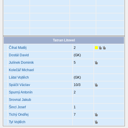
Tatran Litovel
Číhal Matěj
2
Dostál David
(GK)
Julínek Dominik
5
Kolečář Michael
Látal Vojtěch
(GK)
Spáčil Václav
10
/3
Spurný Antonín
2
Srovnal Jakub
Šincl Josef
1
Tichý Ondřej
7
Tyl Vojtěch