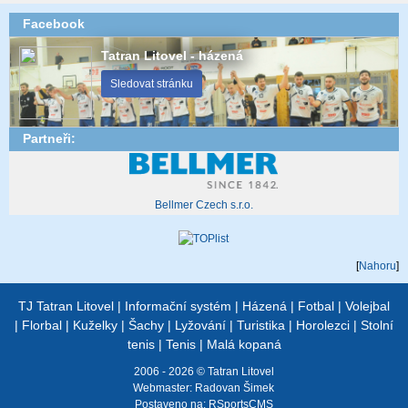
Facebook
Tatran Litovel - házená
Sledovat stránku
Partneři:
Bellmer Czech s.r.o.
[
Nahoru
]
TJ Tatran Litovel
|
Informační systém
|
Házená
|
Fotbal
|
Volejbal
|
Florbal
|
Kuželky
|
Šachy
|
Lyžování
|
Turistika
|
Horolezci
|
Stolní
tenis
|
Tenis
|
Malá kopaná
2006 - 2026 © Tatran Litovel
Webmaster:
Radovan Šimek
Postaveno na:
RSportsCMS