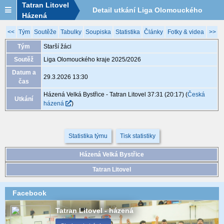
Tatran Litovel
Detail utkání Liga Olomouckého
Házená
kraje 2025/2026, MGA081, 29.3. 13:30
<<
Tým
Soutěže
Tabulky
Soupiska
Statistika
Články
Fotky & videa
>>
Tým
Starší žáci
Soutěž
Liga Olomouckého kraje 2025/2026
Datum a
29.3.2026 13:30
čas
Házená Velká Bystřice - Tatran Litovel 37:31 (20:17)
(
Česká
Utkání
házená
)
Statistika týmu
Tisk statistiky
Házená Velká Bystřice
Tatran Litovel
Facebook
Tatran Litovel - házená