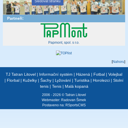
Sledovat stránku
Partneři:
Papmont, spol. s r.o.
[
Nahoru
]
TJ Tatran Litovel
|
Informační systém
|
Házená
|
Fotbal
|
Volejbal
|
Florbal
|
Kuželky
|
Šachy
|
Lyžování
|
Turistika
|
Horolezci
|
Stolní
tenis
|
Tenis
|
Malá kopaná
2006 - 2026 © Tatran Litovel
Webmaster:
Radovan Šimek
Postaveno na:
RSportsCMS