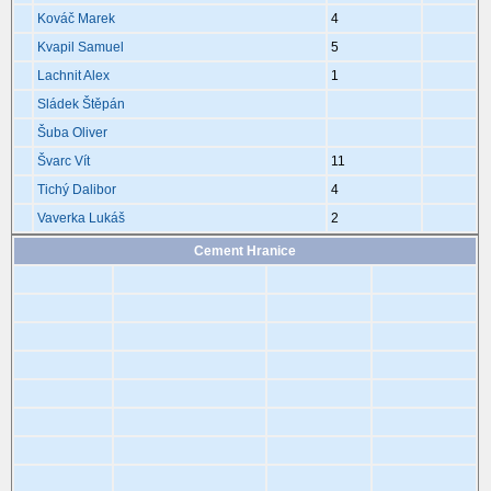
Kováč Marek
4
Kvapil Samuel
5
Lachnit Alex
1
Sládek Štěpán
Šuba Oliver
Švarc Vít
11
Tichý Dalibor
4
Vaverka Lukáš
2
Cement Hranice