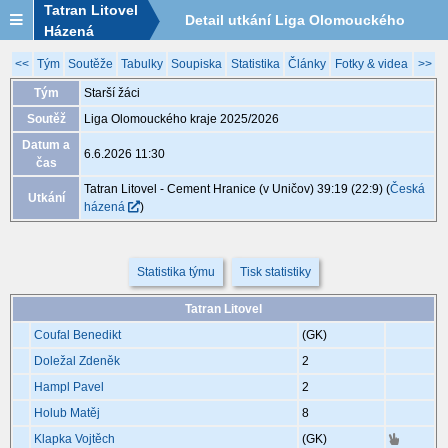
Tatran Litovel
Detail utkání Liga Olomouckého
Házená
kraje 2025/2026, MGA107, 6.6. 11:30
<<
Tým
Soutěže
Tabulky
Soupiska
Statistika
Články
Fotky & videa
>>
Tým
Starší žáci
Soutěž
Liga Olomouckého kraje 2025/2026
Datum a
6.6.2026 11:30
čas
Tatran Litovel - Cement Hranice (v Uničov) 39:19 (22:9)
(
Česká
Utkání
házená
)
Statistika týmu
Tisk statistiky
Tatran Litovel
Coufal Benedikt
(GK)
Doležal Zdeněk
2
Hampl Pavel
2
Holub Matěj
8
Klapka Vojtěch
(GK)