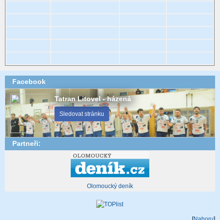
Facebook
Tatran Litovel - házená
Sledovat stránku
Partneři:
Olomoucký deník
[
Nahoru
]