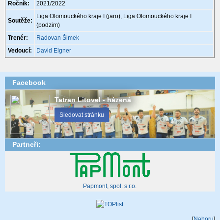
Ročník:
2021/2022
Liga Olomouckého kraje I (jaro), Liga Olomouckého kraje I
Soutěže:
(podzim)
Trenér:
Radovan Šimek
Vedoucí:
David Elgner
Facebook
Tatran Litovel - házená
Sledovat stránku
Partneři:
Papmont, spol. s r.o.
[
Nahoru
]