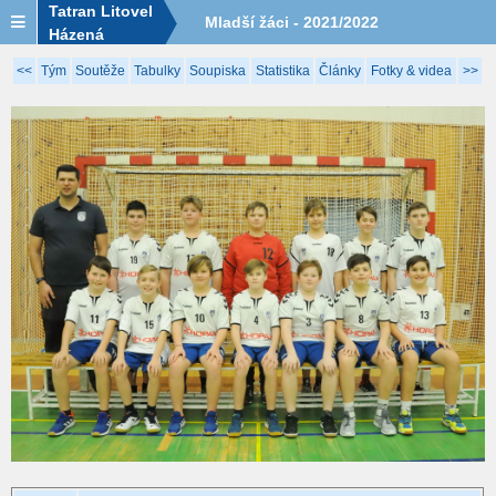
Tatran Litovel
Mladší žáci - 2021/2022
Házená
<<
Tým
Soutěže
Tabulky
Soupiska
Statistika
Články
Fotky & videa
>>