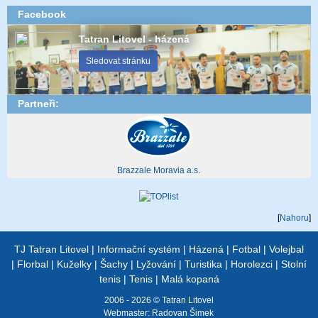
Facebook
Tatran Litovel - házená
Sledovat stránku
Partneři:
Brazzale Moravia a.s.
[
Nahoru
]
TJ Tatran Litovel
|
Informační systém
|
Házená
|
Fotbal
|
Volejbal
|
Florbal
|
Kuželky
|
Šachy
|
Lyžování
|
Turistika
|
Horolezci
|
Stolní
tenis
|
Tenis
|
Malá kopaná
2006 - 2026 © Tatran Litovel
Webmaster:
Radovan Šimek