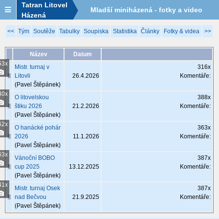
Tatran Litovel
Mladší miniházená - fotky a video
Házená
2025/2026
<<
Tým
Soutěže
Tabulky
Soupiska
Statistika
Články
Fotky & videa
>>
Název
Datum
53x
Mistr. turnaj v
316x
Litovli
26.4.2026
Komentáře:
(Pavel Štěpánek)
40x
O litovelskou
388x
štiku 2026
21.2.2026
Komentáře:
(Pavel Štěpánek)
62x
O hanácké pohár
363x
2026
11.1.2026
Komentáře:
(Pavel Štěpánek)
63x
Vánoční BOBO
387x
cup 2025
13.12.2025
Komentáře:
(Pavel Štěpánek)
41x
Mistr. turnaj Osek
387x
nad Bečvou
21.9.2025
Komentáře:
(Pavel Štěpánek)