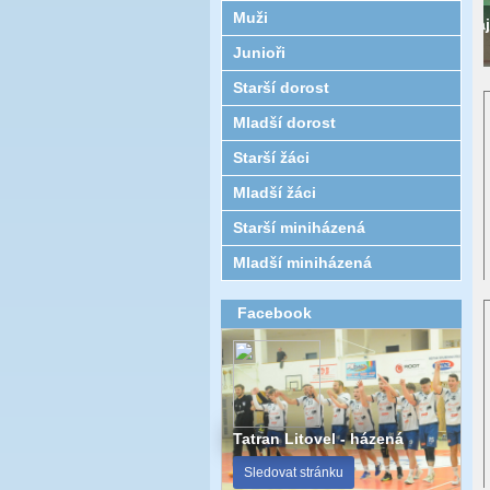
Muži
Junioři
Starší dorost
Mladší dorost
Starší žáci
Mladší žáci
Starší miniházená
Mladší miniházená
Facebook
Tatran Litovel - házená
Sledovat stránku