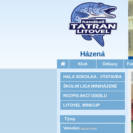
Házená
Klub
Odkazy
Fo
HALA SOKOLKA - VÝSTAVBA
ŠKOLNÍ LIGA MINIHÁZENÉ
ROZPIS AKCÍ ODDÍLU
LITOVEL MINICUP
Týmy
Veteráni
NEAKTIVNÍ