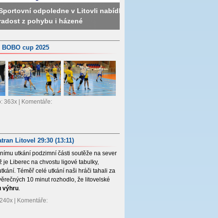
oledne v Litovli nabídlo dětem
bu i házené
55x
Starší žáci: Polanka 
í BOBO cup 2025
o: 363x | Komentáře:
tran Litovel 29:30 (13:11)
dnímu utkání podzimní části soutěže na sever
ž je Liberec na chvostu ligové tabulky,
kání. Téměř celé utkání naši hráči tahali za
věrečných 10 minut rozhodlo, že litovelské
u výhru
.
: 240x | Komentáře: