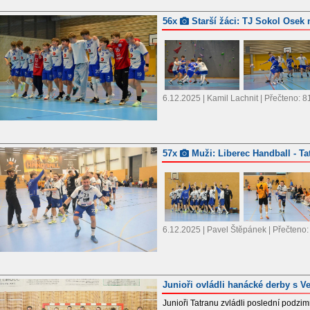
56x
Starší žáci: TJ Sokol Osek
6.12.2025 | Kamil Lachnit | Přečteno: 
57x
Muži: Liberec Handball - Tat
6.12.2025 | Pavel Štěpánek | Přečteno
Junioři ovládli hanácké derby s Ve
Junioři Tatranu zvládli poslední podzi