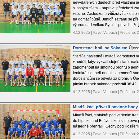
nevydařených duelech před vlastním pub
s jasným cílem – napravit předchozí za
vítězně. Zasloužené
vítězství
tak dalo 
na domácí půdě. Junioři Tatranu se pře
výhrou nad Velkou Bystřicí potvrdili, že j
4.12.2025 | Pavel Valouch | Přečteno:
Dorostenci hráli se Sokolem Újez
Starší a následně i mladší dorostenci 
v neděli, když vyzvali stejně staré hráč
zapomenout na smolnou prohru o jedn
tentokrát soupeři nedali sebemenší ša
dorostencům se odveta za prohru v Ú
plným branek nakonec
prohráli
38:42.
4.12.2025 | Pavel Valouch | Přečteno:
Mladší žáci přivezli povinné body
Mladší žáci, tentokrát pod vedením tren
do Lipníku nad Bečvou, kde si nejprve
následně přehráli i Čechy pod Kosířem a
4.12.2025 | Pavel Valouch | Přečteno: