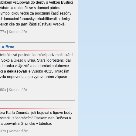
likem vstupovali do derby s Velkou Bystřicí
váhání a rozloučit se s domácí půdou
symbolickou tečku za podzimní částí sezóny
d domácími fanoušky rehabilitovali a derby
ejich cíle do jarní části zůstávají vysoké.
 277x | Komentáře:
d u Brna
odehráli svá poslední domácí podzimní utkání
e Sokola Újezd u Brna. Starší dorostenci dali
u branku v Újezdě a na domácí palubovce
nci a
deklasovali
je vysoko 46:25. Mladším
jezdu nepovedla a po vyrovnaném zápase
 280x | Komentáře:
éra Karla Zmunda, jeli bojovat o ligové body
 poradili s "domácím" Osekem nab Bečvou a
 upevnili si 2. příčku v tabulce.
 237x | Komentáře: