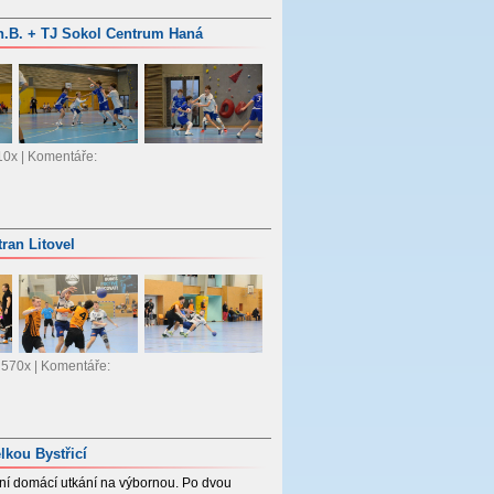
 n.B. + TJ Sokol Centrum Haná
810x | Komentáře:
ran Litovel
: 570x | Komentáře:
lkou Bystřicí
mní domácí utkání na výbornou. Po dvou