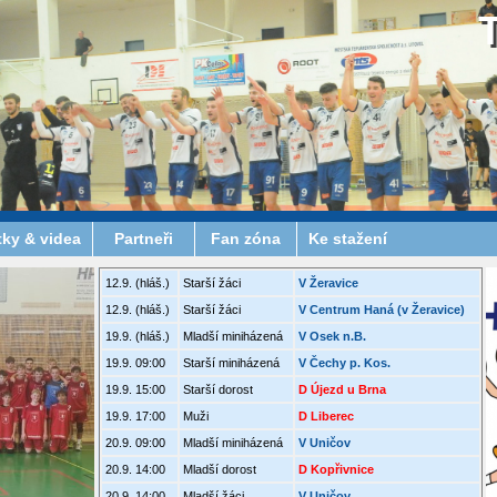
tky & videa
Partneři
Fan zóna
Ke stažení
12.9. (hláš.)
Starší žáci
V Žeravice
12.9. (hláš.)
Starší žáci
V Centrum Haná (v Žeravice)
19.9. (hláš.)
Mladší miniházená
V Osek n.B.
19.9. 09:00
Starší miniházená
V Čechy p. Kos.
19.9. 15:00
Starší dorost
D Újezd u Brna
19.9. 17:00
Muži
D Liberec
20.9. 09:00
Mladší miniházená
V Uničov
20.9. 14:00
Mladší dorost
D Kopřivnice
20.9. 14:00
Mladší žáci
V Uničov