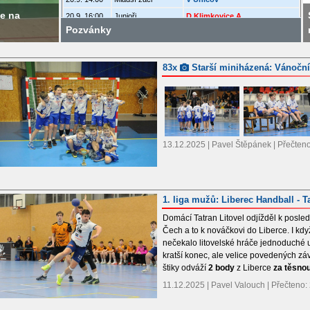
Sportovní odp
20.9. 16:00
Junioři
D Klimkovice A
Pozvánky
radost z pohy
Další pozvánky...
83x
Starší miniházená: Vánočn
13.12.2025 | Pavel Štěpánek | Přečten
1. liga mužů: Liberec Handball - Ta
Domácí Tatran Litovel odjížděl k posle
Čech a to k nováčkovi do Liberce. I kdy
nečekalo litovelské hráče jednoduché ut
kratší konec, ale velice povedených zá
štiky odváží
2 body
z Liberce
za těsno
11.12.2025 | Pavel Valouch | Přečteno