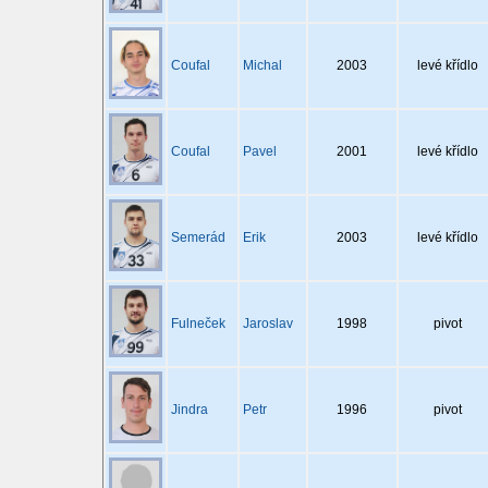
Coufal
Michal
2003
levé křídlo
Coufal
Pavel
2001
levé křídlo
Semerád
Erik
2003
levé křídlo
Fulneček
Jaroslav
1998
pivot
Jindra
Petr
1996
pivot