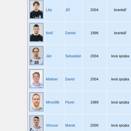
Lép
Jiří
2004
brankář
Nolč
Daniel
1996
brankář
Ján
Sebastián
2004
levá spojka
Maitner
David
2004
levá spojka
Mrnuštík
Pavel
1989
levá spojka
Vincour
Marek
2000
levá spojka