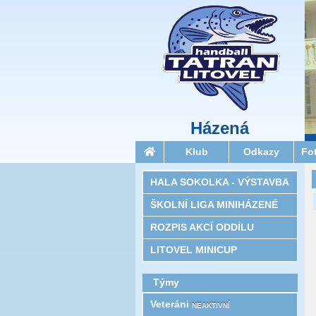
Házená
Klub
Odkazy
Fo
HALA SOKOLKA - VÝSTAVBA
ŠKOLNÍ LIGA MINIHÁZENÉ
ROZPIS AKCÍ ODDÍLU
LITOVEL MINICUP
Týmy
Veteráni
NEAKTIVNÍ