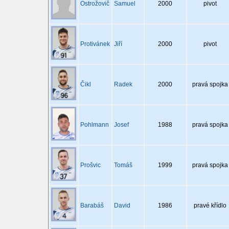
Ostrožovič
Samuel
2000
pivot
Protivánek
Jiří
2000
pivot
Čikl
Radek
2000
pravá spojka
Pohlmann
Josef
1988
pravá spojka
Prošvic
Tomáš
1999
pravá spojka
Barabáš
David
1986
pravé křídlo