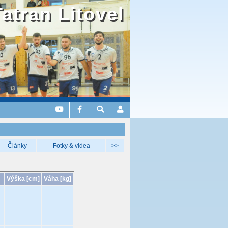
Tatran Litovel
Články
Fotky & videa
>>
Výška [cm]
Váha [kg]