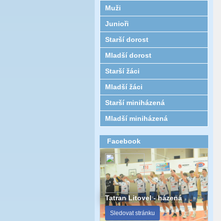
Muži
Junioři
Starší dorost
Mladší dorost
Starší žáci
Mladší žáci
Starší miniházená
Mladší miniházená
Facebook
Tatran Litovel - házená
Sledovat stránku