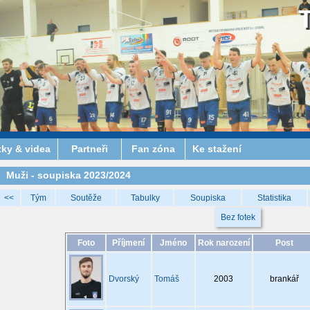
tky & videa
Partneři
Fan zóna
Ke stažení
Muži - soupiska 2023/2024
<<
Tým
Soutěže
Tabulky
Soupiska
Statistika
Bez fotek
Foto
Příjmení
Jméno
Rok narození
Post
Dvorský
Tomáš
2003
brankář