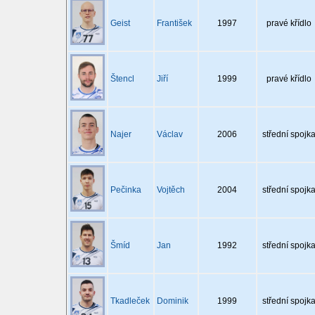
Geist
František
1997
pravé křídlo
Štencl
Jiří
1999
pravé křídlo
Najer
Václav
2006
střední spojk
Pečinka
Vojtěch
2004
střední spojk
Šmíd
Jan
1992
střední spojk
Tkadleček
Dominik
1999
střední spojk