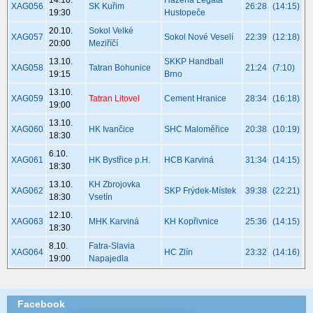
XAG056
SK Kuřim
26:28
(14:15)
19:30
Hustopeče
20.10.
Sokol Velké
XAG057
Sokol Nové Veselí
22:39
(12:18)
20:00
Meziříčí
13.10.
SKKP Handball
XAG058
Tatran Bohunice
21:24
(7:10)
19:15
Brno
13.10.
XAG059
Tatran Litovel
Cement Hranice
28:34
(16:18)
19:00
13.10.
XAG060
HK Ivančice
SHC Maloměřice
20:38
(10:19)
18:30
6.10.
XAG061
HK Bystřice p.H.
HCB Karviná
31:34
(14:15)
18:30
13.10.
KH Zbrojovka
XAG062
SKP Frýdek-Místek
39:38
(22:21)
18:30
Vsetín
12.10.
XAG063
MHK Karviná
KH Kopřivnice
25:36
(14:15)
18:30
8.10.
Fatra-Slavia
XAG064
HC Zlín
23:32
(14:16)
19:00
Napajedla
Facebook