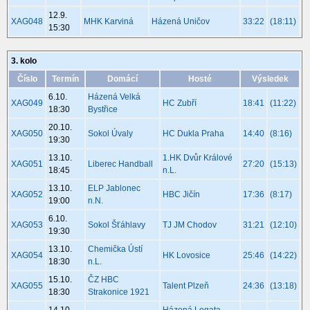
12.9.
XAG048
MHK Karviná
Házená Uničov
33:22
(18:11)
15:30
3. kolo
Číslo
Termín
Domácí
Hosté
Výsledek
6.10.
Házená Velká
XAG049
HC Zubří
18:41
(11:22)
18:30
Bystřice
20.10.
XAG050
Sokol Úvaly
HC Dukla Praha
14:40
(8:16)
19:30
13.10.
1.HK Dvůr Králové
XAG051
Liberec Handball
27:20
(15:13)
18:45
n.L.
13.10.
ELP Jablonec
XAG052
HBC Jičín
17:36
(8:17)
19:00
n.N.
6.10.
XAG053
Sokol Šťáhlavy
TJ JM Chodov
31:21
(12:10)
19:30
13.10.
Chemička Ústí
XAG054
HK Lovosice
25:46
(14:22)
18:30
n.L.
15.10.
ČZ HBC
XAG055
Talent Plzeň
24:36
(13:18)
18:30
Strakonice 1921
14.10.
Házená Legata