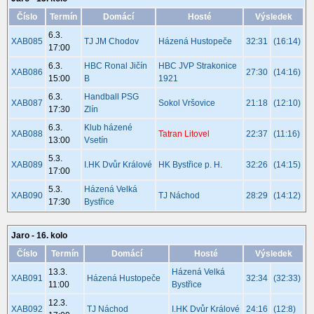
Číslo
Termín
Domácí
Hosté
Výsledek
6.3.
XAB085
TJ JM Chodov
Házená Hustopeče
32:31
(16:14)
17:00
6.3.
HBC Ronal Jičín
HBC JVP Strakonice
XAB086
27:30
(14:16)
15:00
B
1921
6.3.
Handball PSG
XAB087
Sokol Vršovice
21:18
(12:10)
17:30
Zlín
6.3.
Klub házené
XAB088
Tatran Litovel
22:37
(11:16)
13:00
Vsetín
5.3.
XAB089
I.HK Dvůr Králové
HK Bystřice p. H.
32:26
(14:15)
17:00
5.3.
Házená Velká
XAB090
TJ Náchod
28:29
(14:12)
17:30
Bystřice
Jaro - 16. kolo
Číslo
Termín
Domácí
Hosté
Výsledek
13.3.
Házená Velká
XAB091
Házená Hustopeče
32:34
(32:33)
11:00
Bystřice
12.3.
XAB092
TJ Náchod
I.HK Dvůr Králové
24:16
(12:8)