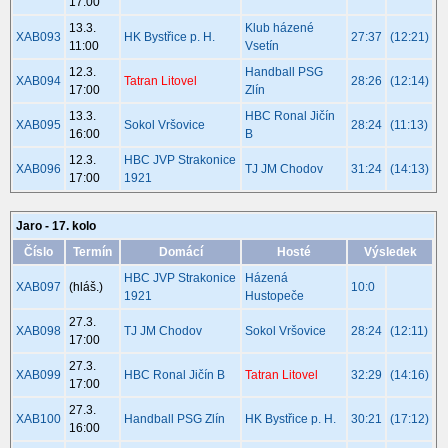
17:00
13.3.
Klub házené
XAB093
HK Bystřice p. H.
27:37
(12:21)
11:00
Vsetín
12.3.
Handball PSG
XAB094
Tatran Litovel
28:26
(12:14)
17:00
Zlín
13.3.
HBC Ronal Jičín
XAB095
Sokol Vršovice
28:24
(11:13)
16:00
B
12.3.
HBC JVP Strakonice
XAB096
TJ JM Chodov
31:24
(14:13)
17:00
1921
Jaro - 17. kolo
Číslo
Termín
Domácí
Hosté
Výsledek
HBC JVP Strakonice
Házená
XAB097
(hláš.)
10:0
1921
Hustopeče
27.3.
XAB098
TJ JM Chodov
Sokol Vršovice
28:24
(12:11)
17:00
27.3.
XAB099
HBC Ronal Jičín B
Tatran Litovel
32:29
(14:16)
17:00
27.3.
XAB100
Handball PSG Zlín
HK Bystřice p. H.
30:21
(17:12)
16:00