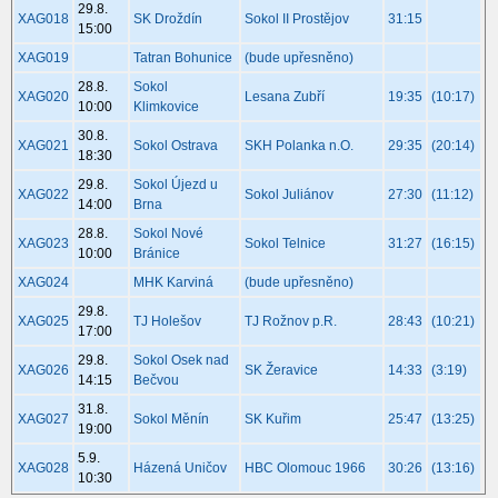
29.8.
XAG018
SK Droždín
Sokol II Prostějov
31:15
15:00
XAG019
Tatran Bohunice
(bude upřesněno)
28.8.
Sokol
XAG020
Lesana Zubří
19:35
(10:17)
10:00
Klimkovice
30.8.
XAG021
Sokol Ostrava
SKH Polanka n.O.
29:35
(20:14)
18:30
29.8.
Sokol Újezd u
XAG022
Sokol Juliánov
27:30
(11:12)
14:00
Brna
28.8.
Sokol Nové
XAG023
Sokol Telnice
31:27
(16:15)
10:00
Bránice
XAG024
MHK Karviná
(bude upřesněno)
29.8.
XAG025
TJ Holešov
TJ Rožnov p.R.
28:43
(10:21)
17:00
29.8.
Sokol Osek nad
XAG026
SK Žeravice
14:33
(3:19)
14:15
Bečvou
31.8.
XAG027
Sokol Měnín
SK Kuřim
25:47
(13:25)
19:00
5.9.
XAG028
Házená Uničov
HBC Olomouc 1966
30:26
(13:16)
10:30