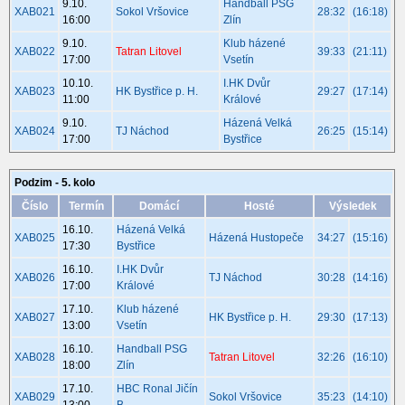
9.10.
Handball PSG
XAB021
Sokol Vršovice
28:32
(16:18)
16:00
Zlín
9.10.
Klub házené
XAB022
Tatran Litovel
39:33
(21:11)
17:00
Vsetín
10.10.
I.HK Dvůr
XAB023
HK Bystřice p. H.
29:27
(17:14)
11:00
Králové
9.10.
Házená Velká
XAB024
TJ Náchod
26:25
(15:14)
17:00
Bystřice
Podzim - 5. kolo
Číslo
Termín
Domácí
Hosté
Výsledek
16.10.
Házená Velká
XAB025
Házená Hustopeče
34:27
(15:16)
17:30
Bystřice
16.10.
I.HK Dvůr
XAB026
TJ Náchod
30:28
(14:16)
17:00
Králové
17.10.
Klub házené
XAB027
HK Bystřice p. H.
29:30
(17:13)
13:00
Vsetín
16.10.
Handball PSG
XAB028
Tatran Litovel
32:26
(16:10)
18:00
Zlín
17.10.
HBC Ronal Jičín
XAB029
Sokol Vršovice
35:23
(14:10)