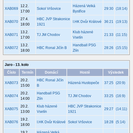
12.2.
Házená Velká
XAB069
Sokol Vršovice
29:30
(18:14)
17:00
Bystřice
27.4.
HBC JVP Strakonice
XAB070
I.HK Dvůr Králové
36:21
(19:13)
18:00
1921
13.2.
Klub házené
XAB071
TJ JM Chodov
21:33
(11:15)
17:00
Vsetín
13.2.
Handball PSG
XAB072
HBC Ronal Jičín B
28:26
(15:15)
18:00
Zlín
Jaro - 13. kolo
Číslo
Termín
Domácí
Hosté
Výsledek
20.2.
HBC Ronal Jičín
XAB073
Házená Hustopeče
37:25
(20:9)
15:00
B
20.2.
Handball PSG
XAB074
TJ JM Chodov
33:25
(16:9)
14:00
Zlín
20.2.
Klub házené
HBC JVP Strakonice
XAB075
29:27
(14:11)
13:00
Vsetín
1921
19.2.
XAB076
I.HK Dvůr Králové
Sokol Vršovice
18:28
(5:14)
18:00
19.2.
Házená Velká