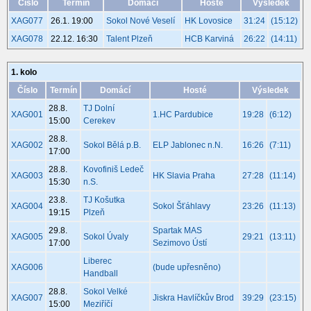
Číslo
Termín
Domácí
Hosté
Výsledek
XAG077
26.1. 19:00
Sokol Nové Veselí
HK Lovosice
31:24
(15:12)
XAG078
22.12. 16:30
Talent Plzeň
HCB Karviná
26:22
(14:11)
1. kolo
Číslo
Termín
Domácí
Hosté
Výsledek
28.8.
TJ Dolní
XAG001
1.HC Pardubice
19:28
(6:12)
15:00
Cerekev
28.8.
XAG002
Sokol Bělá p.B.
ELP Jablonec n.N.
16:26
(7:11)
17:00
28.8.
Kovofiniš Ledeč
XAG003
HK Slavia Praha
27:28
(11:14)
15:30
n.S.
23.8.
TJ Košutka
XAG004
Sokol Šťáhlavy
23:26
(11:13)
19:15
Plzeň
29.8.
Spartak MAS
XAG005
Sokol Úvaly
29:21
(13:11)
17:00
Sezimovo Ústí
Liberec
XAG006
(bude upřesněno)
Handball
28.8.
Sokol Velké
XAG007
Jiskra Havlíčkův Brod
39:29
(23:15)
15:00
Meziříčí