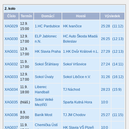
2. kolo
Číslo
Termín
Domácí
Hosté
Výsledek
12.9.
XAG029
1.HC Pardubice
HK Ivančice
25:28
(11:12)
15:00
12.9.
ELP Jablonec
HC Auto Škoda Mladá
XAG030
26:25
(12:13)
17:00
n.N.
Boleslav
12.9.
XAG031
HK Slavia Praha
1.HK Dvůr Králové n.L.
27:29
(12:13)
17:00
11.9.
XAG032
Sokol Šťáhlavy
Sokol Vršovice
27:24
(14:11)
17:00
12.9.
XAG033
Sokol Úvaly
Sokol Libčice n.V.
31:26
(16:12)
17:00
11.9.
Liberec
XAG034
TJ Náchod
28:23
(15:9)
18:00
Handball
Sokol Velké
XAG035
(hláš.)
Sparta Kutná Hora
10:0
Meziříčí
8.9.
XAG036
Baník Most
TJ JM Chodov
25:27
(11:15)
20:00
11.9.
Chemička Ústí
XAG037
HK Slavia VŠ Plzeň
10:0