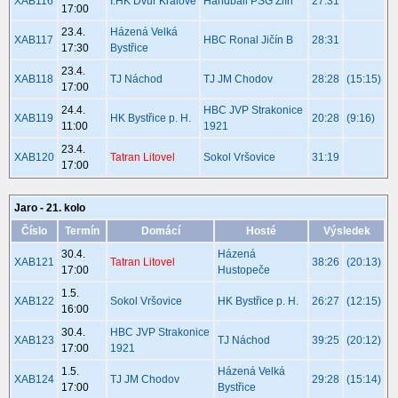
XAB116
I.HK Dvůr Králové
Handball PSG Zlín
27:31
17:00
23.4.
Házená Velká
XAB117
HBC Ronal Jičín B
28:31
17:30
Bystřice
23.4.
XAB118
TJ Náchod
TJ JM Chodov
28:28
(15:15)
17:00
24.4.
HBC JVP Strakonice
XAB119
HK Bystřice p. H.
20:28
(9:16)
11:00
1921
23.4.
XAB120
Tatran Litovel
Sokol Vršovice
31:19
17:00
Jaro - 21. kolo
Číslo
Termín
Domácí
Hosté
Výsledek
30.4.
Házená
XAB121
Tatran Litovel
38:26
(20:13)
17:00
Hustopeče
1.5.
XAB122
Sokol Vršovice
HK Bystřice p. H.
26:27
(12:15)
16:00
30.4.
HBC JVP Strakonice
XAB123
TJ Náchod
39:25
(20:12)
17:00
1921
1.5.
Házená Velká
XAB124
TJ JM Chodov
29:28
(15:14)
17:00
Bystřice