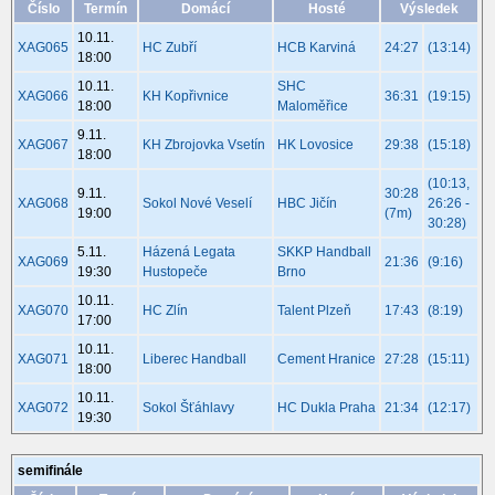
Číslo
Termín
Domácí
Hosté
Výsledek
10.11.
XAG065
HC Zubří
HCB Karviná
24:27
(13:14)
18:00
10.11.
SHC
XAG066
KH Kopřivnice
36:31
(19:15)
18:00
Maloměřice
9.11.
XAG067
KH Zbrojovka Vsetín
HK Lovosice
29:38
(15:18)
18:00
(10:13,
9.11.
30:28
XAG068
Sokol Nové Veselí
HBC Jičín
26:26 -
19:00
(7m)
30:28)
5.11.
Házená Legata
SKKP Handball
XAG069
21:36
(9:16)
19:30
Hustopeče
Brno
10.11.
XAG070
HC Zlín
Talent Plzeň
17:43
(8:19)
17:00
10.11.
XAG071
Liberec Handball
Cement Hranice
27:28
(15:11)
18:00
10.11.
XAG072
Sokol Šťáhlavy
HC Dukla Praha
21:34
(12:17)
19:30
semifinále