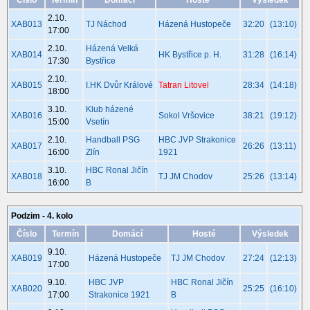
Číslo
Termín
Domácí
Hosté
Výsledek
2.10.
XAB013
TJ Náchod
Házená Hustopeče
32:20
(13:10)
17:00
2.10.
Házená Velká
XAB014
HK Bystřice p. H.
31:28
(16:14)
17:30
Bystřice
2.10.
XAB015
I.HK Dvůr Králové
Tatran Litovel
28:34
(14:18)
18:00
3.10.
Klub házené
XAB016
Sokol Vršovice
38:21
(19:12)
15:00
Vsetín
2.10.
Handball PSG
HBC JVP Strakonice
XAB017
26:26
(13:11)
16:00
Zlín
1921
3.10.
HBC Ronal Jičín
XAB018
TJ JM Chodov
25:26
(13:14)
16:00
B
Podzim - 4. kolo
Číslo
Termín
Domácí
Hosté
Výsledek
9.10.
XAB019
Házená Hustopeče
TJ JM Chodov
27:24
(12:13)
17:00
9.10.
HBC JVP
HBC Ronal Jičín
XAB020
25:25
(16:10)
17:00
Strakonice 1921
B