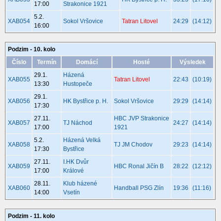
17:00
Strakonice 1921
5.2.
XAB054
Sokol Vršovice
Tatran Litovel
24:29
(14:12)
16:00
Podzim - 10. kolo
Číslo
Termín
Domácí
Hosté
Výsledek
29.1.
Házená
XAB055
Tatran Litovel
22:43
(10:19)
13:30
Hustopeče
29.1.
XAB056
HK Bystřice p. H.
Sokol Vršovice
29:29
(14:14)
17:30
27.11.
HBC JVP Strakonice
XAB057
TJ Náchod
24:27
(14:14)
17:00
1921
5.2.
Házená Velká
XAB058
TJ JM Chodov
29:23
(14:14)
17:30
Bystřice
27.11.
I.HK Dvůr
XAB059
HBC Ronal Jičín B
28:22
(12:12)
17:00
Králové
28.11.
Klub házené
XAB060
Handball PSG Zlín
19:36
(11:16)
14:00
Vsetín
Podzim - 11. kolo