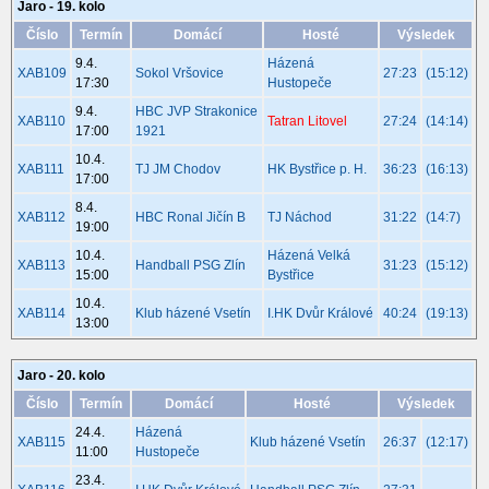
Jaro - 19. kolo
Číslo
Termín
Domácí
Hosté
Výsledek
9.4.
Házená
XAB109
Sokol Vršovice
27:23
(15:12)
17:30
Hustopeče
9.4.
HBC JVP Strakonice
XAB110
Tatran Litovel
27:24
(14:14)
17:00
1921
10.4.
XAB111
TJ JM Chodov
HK Bystřice p. H.
36:23
(16:13)
17:00
8.4.
XAB112
HBC Ronal Jičín B
TJ Náchod
31:22
(14:7)
19:00
10.4.
Házená Velká
XAB113
Handball PSG Zlín
31:23
(15:12)
15:00
Bystřice
10.4.
XAB114
Klub házené Vsetín
I.HK Dvůr Králové
40:24
(19:13)
13:00
Jaro - 20. kolo
Číslo
Termín
Domácí
Hosté
Výsledek
24.4.
Házená
XAB115
Klub házené Vsetín
26:37
(12:17)
11:00
Hustopeče
23.4.