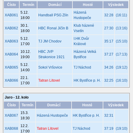
Číslo
Termín
Domácí
Hosté
Výsledek
5.12.
Házená
XAB061
Handball PSG Zlín
32:28
(16:11)
18:00
Hustopeče
30.1.
Klub házené
XAB062
HBC Ronal Jičín B
27:30
(13:16)
18:00
Vsetín
5.12.
I.HK Dvůr
XAB063
TJ JM Chodov
35:17
(15:10)
17:00
Králové
10.12.
HBC JVP
Házená Velká
XAB064
37:27
(17:13)
19:00
Strakonice 1921
Bystřice
5.12.
XAB065
Sokol Vršovice
TJ Náchod
34:26
(19:12)
14:00
22.1.
XAB066
Tatran Litovel
HK Bystřice p. H.
32:25
(16:10)
17:00
Jaro - 12. kolo
Číslo
Termín
Domácí
Hosté
Výsledek
15.3.
XAB067
Házená Hustopeče
HK Bystřice p. H.
32:31
18:30
12.2.
XAB068
Tatran Litovel
TJ Náchod
37:19
(19:10)
17:00