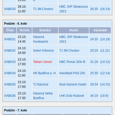
13:00
B
28.10.
HBC JVP Strakonice
XAB030
TJ JM Chodov
28:35
(16:14)
11:00
1921
Podzim - 6. kolo
Číslo
Termín
Domácí
Hosté
Výsledek
23.10.
Házená
HBC JVP Strakonice
XAB031
24:35
(10:19)
14:45
Hustopeče
1921
24.10.
XAB032
Sokol Vršovice
TJ JM Chodov
20:20
(11:11)
16:00
23.10.
XAB033
Tatran Litovel
HBC Ronal Jičín B
31:26
(14:12)
17:00
24.10.
XAB034
HK Bystřice p. H.
Handball PSG Zlín
25:30
(12:14)
11:00
23.10.
XAB035
TJ Náchod
Klub házené Vsetín
29:34
(14:15)
17:00
23.10.
Házená Velká
XAB036
I.HK Dvůr Králové
34:19
(16:9)
17:30
Bystřice
Podzim - 7. kolo