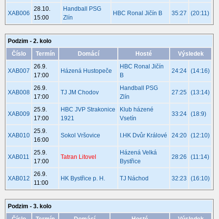
28.10.
Handball PSG
XAB006
HBC Ronal Jičín B
35:27
(20:11)
15:00
Zlín
Podzim - 2. kolo
Číslo
Termín
Domácí
Hosté
Výsledek
26.9.
HBC Ronal Jičín
XAB007
Házená Hustopeče
24:24
(14:16)
17:00
B
26.9.
Handball PSG
XAB008
TJ JM Chodov
27:25
(13:14)
17:00
Zlín
25.9.
HBC JVP Strakonice
Klub házené
XAB009
33:24
(18:9)
17:00
1921
Vsetín
25.9.
XAB010
Sokol Vršovice
I.HK Dvůr Králové
24:20
(12:10)
16:00
25.9.
Házená Velká
XAB011
Tatran Litovel
28:26
(11:14)
17:00
Bystřice
26.9.
XAB012
HK Bystřice p. H.
TJ Náchod
32:23
(16:10)
11:00
Podzim - 3. kolo