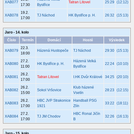
XAB077
Tatran Litovel
25:29
(12:12)
17:30
Bystřice
19.2.
XAB078
TJ Náchod
HK Bystřice p. H.
26:32
(15:13)
17:00
Jaro - 14. kolo
Číslo
Termín
Domácí
Hosté
Výsledek
22.3.
XAB079
Házená Hustopeče
TJ Náchod
29:30
(15:13)
18:00
27.2.
Házená Velká
XAB080
HK Bystřice p. H.
22:24
(10:10)
11:00
Bystřice
26.2.
XAB081
Tatran Litovel
I.HK Dvůr Králové
34:25
(20:10)
17:00
26.2.
Klub házené
XAB082
Sokol Vršovice
28:23
(12:15)
15:00
Vsetín
26.2.
HBC JVP Strakonice
Handball PSG
XAB083
33:22
(18:11)
17:00
1921
Zlín
27.2.
HBC Ronal Jičín
XAB084
TJ JM Chodov
32:26
(16:13)
17:00
B
Jaro - 15. kolo