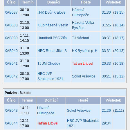
Číslo
Termín
Domácí
Hosté
Výsledek
30.10.
Házená
XAB037
I.HK Dvůr Králové
31:30
(19:15)
17:00
Hustopeče
31.10.
Házená Velká
XAB038
Klub házené Vsetín
31:25
(16:14)
13:00
Bystřice
17.11.
XAB039
Handball PSG Zlín
TJ Náchod
38:31
(18:17)
14:15
31.10.
XAB040
HBC Ronal Jičín B
HK Bystřice p. H.
33:31
(20:13)
13:00
31.10.
XAB041
TJ JM Chodov
Tatran Litovel
20:33
(10:18)
17:00
30.10.
HBC JVP
XAB042
Sokol Vršovice
30:21
(15:12)
17:00
Strakonice 1921
Podzim - 8. kolo
Číslo
Termín
Domácí
Hosté
Výsledek
14.11.
Házená
XAB043
Sokol Vršovice
21:26
(11:11)
11:00
Hustopeče
13.11.
HBC JVP Strakonice
XAB044
Tatran Litovel
29:34
17:00
1921