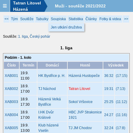
Tatran Litovel
Muži - soutěže 2021/2022
Házená
<<
Tým
Soutěže
Tabulky
Soupiska
Statistika
Články
Fotky & videa
>>
Jen utkání družstva
Soutěže:
1. liga
,
Český pohár
1. liga
Podzim - 1. kolo
Číslo
Termín
Domácí
Hosté
Výsledek
19.9.
XAB001
HK Bystřice p. H.
Házená Hustopeče
36:32
(17:15)
11:00
18.9.
XAB002
TJ Náchod
Tatran Litovel
19:31
(7:13)
17:00
18.9.
Házená Velká
XAB003
Sokol Vršovice
25:25
(11:12)
17:30
Bystřice
18.9.
I.HK Dvůr
HBC JVP Strakonice
XAB004
24:27
(11:16)
17:00
Králové
1921
19.9.
Klub házené
XAB005
TJ JM Chodov
32:24
(17:8)
13:00
Vsetín