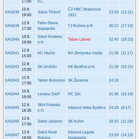
17:00
n.L.
10.9.
ČZ HBC Strakonice
XAG038
Jiskra Třeboň
23:29
(12:11)
19:00
1921
12.9.
Fatra-Slavia
XAG039
TJ Rožnov p.R.
36:22
(17:13)
17:00
Napajedla
10.9.
Sokol Kostelec
XAG040
Tatran Litovel
32:45
(16:23)
19:00
n.H.
12.9.
XAG041
HC Hlučín
KH Zbrojovka Vsetín
21:36
(11:17)
15:00
12.9.
XAG042
SK Droždín
HK Bystřice p.H.
21:28
(10:15)
15:00
12.9.
XAG043
Tatran Bohunice
SK Žeravice
24:18
17:00
10.9.
XAG044
Lesana Zubří
HC Zlín
31:36
(16:19)
19:00
12.9.
SKH Polanka
XAG045
Házená Velká Bystřice
24:29
(8:17)
16:30
n.O.
12.9.
XAG046
Sokol Juliánov
SK Kuřim
18:32
(11:19)
17:00
12.9.
Sokol Nové
Házená Legata
XAG047
23:29
(14:13)
18:00
Bránice
Hustopeče