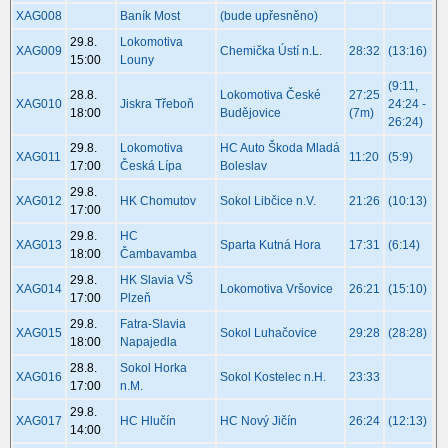
XAG008
Baník Most
(bude upřesněno)
29.8.
Lokomotiva
XAG009
Chemička Ústí n.L.
28:32
(13:16)
15:00
Louny
(9:11,
28.8.
Lokomotiva České
27:25
XAG010
Jiskra Třeboň
24:24 -
18:00
Budějovice
(7m)
26:24)
29.8.
Lokomotiva
HC Auto Škoda Mladá
XAG011
11:20
(5:9)
17:00
Česká Lípa
Boleslav
29.8.
XAG012
HK Chomutov
Sokol Libčice n.V.
21:26
(10:13)
17:00
29.8.
HC
XAG013
Sparta Kutná Hora
17:31
(6:14)
18:00
Čambavamba
29.8.
HK Slavia VŠ
XAG014
Lokomotiva Vršovice
26:21
(15:10)
17:00
Plzeň
29.8.
Fatra-Slavia
XAG015
Sokol Luhačovice
29:28
(28:28)
18:00
Napajedla
28.8.
Sokol Horka
XAG016
Sokol Kostelec n.H.
23:33
17:00
n.M.
29.8.
XAG017
HC Hlučín
HC Nový Jičín
26:24
(12:13)
14:00