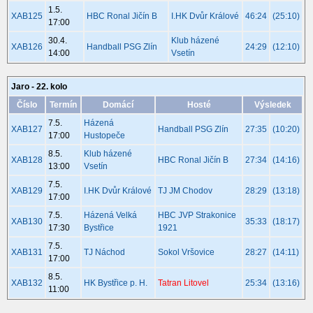
1.5.
XAB125
HBC Ronal Jičín B
I.HK Dvůr Králové
46:24
(25:10)
17:00
30.4.
Klub házené
XAB126
Handball PSG Zlín
24:29
(12:10)
14:00
Vsetín
Jaro - 22. kolo
Číslo
Termín
Domácí
Hosté
Výsledek
7.5.
Házená
XAB127
Handball PSG Zlín
27:35
(10:20)
17:00
Hustopeče
8.5.
Klub házené
XAB128
HBC Ronal Jičín B
27:34
(14:16)
13:00
Vsetín
7.5.
XAB129
I.HK Dvůr Králové
TJ JM Chodov
28:29
(13:18)
17:00
7.5.
Házená Velká
HBC JVP Strakonice
XAB130
35:33
(18:17)
17:30
Bystřice
1921
7.5.
XAB131
TJ Náchod
Sokol Vršovice
28:27
(14:11)
17:00
8.5.
XAB132
HK Bystřice p. H.
Tatran Litovel
25:34
(13:16)
11:00