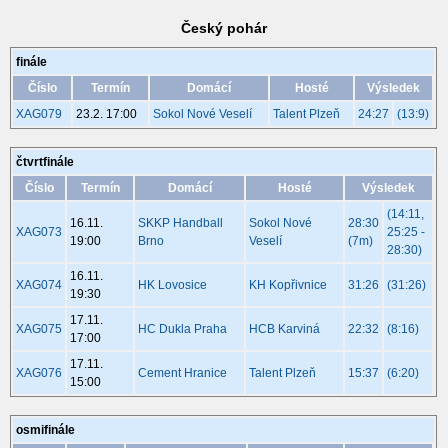
Český pohár
finále
Číslo
Termín
Domácí
Hosté
Výsledek
XAG079
23.2. 17:00
Sokol Nové Veselí
Talent Plzeň
24:27
(13:9)
čtvrtfinále
Číslo
Termín
Domácí
Hosté
Výsledek
(14:11,
16.11.
SKKP Handball
Sokol Nové
28:30
XAG073
25:25 -
19:00
Brno
Veselí
(7m)
28:30)
16.11.
XAG074
HK Lovosice
KH Kopřivnice
31:26
(31:26)
19:30
17.11.
XAG075
HC Dukla Praha
HCB Karviná
22:32
(8:16)
17:00
17.11.
XAG076
Cement Hranice
Talent Plzeň
15:37
(6:20)
15:00
osmifinále