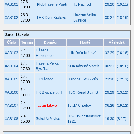
27.3.
XAB101
Klub házené Vsetín
TJ Náchod
29:26
(19:11)
13:00
26.3.
Házená Velká
XAB102
I.HK Dvůr Králové
30:27
(18:16)
17:00
Bystřice
Jaro - 18. kolo
Číslo
Termín
Domácí
Hosté
Výsledek
2.4.
Házená
XAB103
I.HK Dvůr Králové
32:29
(16:16)
17:00
Hustopeče
2.4.
Házená Velká
XAB104
Klub házené Vsetín
30:31
(18:16)
17:30
Bystřice
2.4.
XAB105
TJ Náchod
Handball PSG Zlín
22:30
(12:13)
17:00
3.4.
XAB106
HK Bystřice p. H.
HBC Ronal Jičín B
29:29
(13:12)
11:00
2.4.
XAB107
Tatran Litovel
TJ JM Chodov
36:26
(19:12)
17:00
2.4.
HBC JVP Strakonice
XAB108
Sokol Vršovice
19:30
(8:17)
15:00
1921