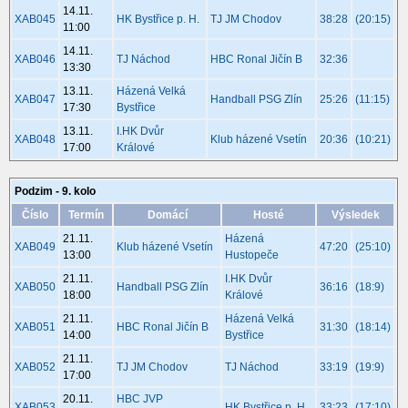
14.11.
XAB045
HK Bystřice p. H.
TJ JM Chodov
38:28
(20:15)
11:00
14.11.
XAB046
TJ Náchod
HBC Ronal Jičín B
32:36
13:30
13.11.
Házená Velká
XAB047
Handball PSG Zlín
25:26
(11:15)
17:30
Bystřice
13.11.
I.HK Dvůr
XAB048
Klub házené Vsetín
20:36
(10:21)
17:00
Králové
Podzim - 9. kolo
Číslo
Termín
Domácí
Hosté
Výsledek
21.11.
Házená
XAB049
Klub házené Vsetín
47:20
(25:10)
13:00
Hustopeče
21.11.
I.HK Dvůr
XAB050
Handball PSG Zlín
36:16
(18:9)
18:00
Králové
21.11.
Házená Velká
XAB051
HBC Ronal Jičín B
31:30
(18:14)
14:00
Bystřice
21.11.
XAB052
TJ JM Chodov
TJ Náchod
33:19
(19:9)
17:00
20.11.
HBC JVP
XAB053
HK Bystřice p. H.
33:23
(17:10)