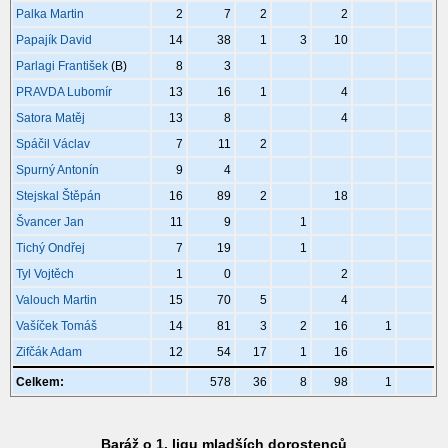
Palka Martin
2
7
2
2
Papajík David
14
38
1
3
10
Parlagi František
(B)
8
3
PRAVDA Lubomír
13
16
1
4
Satora Matěj
13
8
4
Spáčil Václav
7
11
2
Spurný Antonín
9
4
Stejskal Štěpán
16
89
2
18
Švancer Jan
11
9
1
Tichý Ondřej
7
19
1
Tyl Vojtěch
1
0
2
Valouch Martin
15
70
5
4
Vašíček Tomáš
14
81
3
2
16
1
Zifčák Adam
12
54
17
1
16
Celkem:
578
36
8
98
1
Baráž o 1. ligu mladších dorostenců