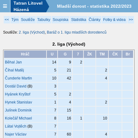
Tatran Litovel
Mladší dorost - statistika 2022/2023
Házená
<<
Tým
Soutěže
Tabulky
Soupiska
Statistika
Články
Fotky & videa
>>
Soutěže:
2. liga (Východ)
,
Baráž o 1. ligu mladších dorostenců
2. liga (Východ)
Hráč
U
G
7
ŽK
TM
ČK
Br
Běhal Jan
14
9
2
Číhal Matěj
5
21
2
Čunderle Martin
10
42
4
Dostál David
(B)
3
Hyánek Kryštof
5
2
Hynek Stanislav
1
4
2
Julínek Dominik
7
15
Kolečář Michael
8
16
1
10
Látal Vojtěch
(B)
7
Najer Václav
7
60
4