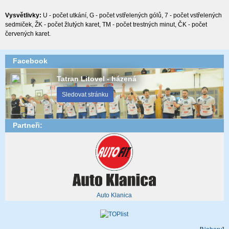
Vysvětlivky:
U - počet utkání, G - počet vstřelených gólů, 7 - počet vstřelených
sedmiček, ŽK - počet žlutých karet, TM - počet trestných minut, ČK - počet
červených karet.
Facebook
Tatran Litovel - házená
Sledovat stránku
Partneři:
Auto Klanica