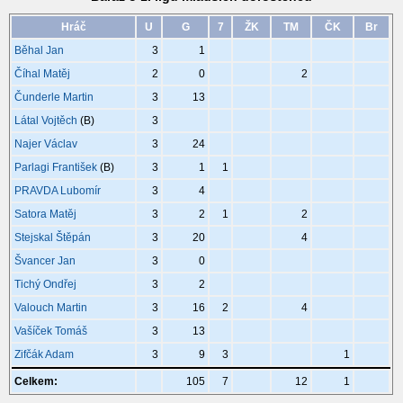
Hráč
U
G
7
ŽK
TM
ČK
Br
Běhal Jan
3
1
Číhal Matěj
2
0
2
Čunderle Martin
3
13
Látal Vojtěch
(B)
3
Najer Václav
3
24
Parlagi František
(B)
3
1
1
PRAVDA Lubomír
3
4
Satora Matěj
3
2
1
2
Stejskal Štěpán
3
20
4
Švancer Jan
3
0
Tichý Ondřej
3
2
Valouch Martin
3
16
2
4
Vašíček Tomáš
3
13
Zifčák Adam
3
9
3
1
Celkem:
105
7
12
1