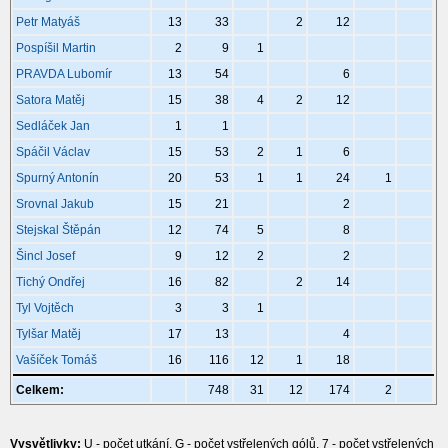
Petr Matyáš
13
33
2
12
Pospíšil Martin
2
9
1
PRAVDA Lubomír
13
54
6
Satora Matěj
15
38
4
2
12
Sedláček Jan
1
1
Spáčil Václav
15
53
2
1
6
Spurný Antonín
20
53
1
1
24
1
Srovnal Jakub
15
21
2
Stejskal Štěpán
12
74
5
8
Šincl Josef
9
12
2
2
Tichý Ondřej
16
82
2
14
Tyl Vojtěch
3
3
1
Tylšar Matěj
17
13
4
Vašíček Tomáš
16
116
12
1
18
Celkem:
748
31
12
174
2
Vysvětlivky:
U - počet utkání, G - počet vstřelených gólů, 7 - počet vstřelených