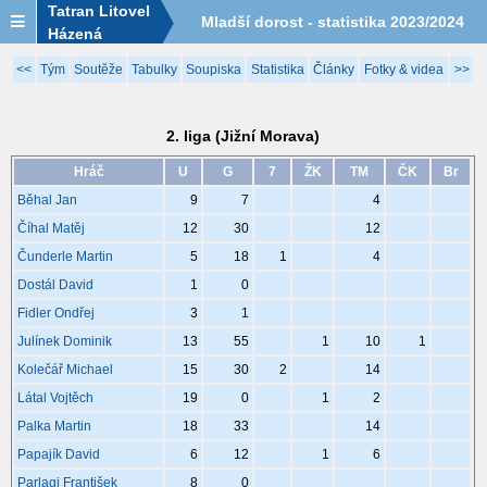
Tatran Litovel
Mladší dorost - statistika 2023/2024
Házená
<<
Tým
Soutěže
Tabulky
Soupiska
Statistika
Články
Fotky & videa
>>
2. liga (Jižní Morava)
Hráč
U
G
7
ŽK
TM
ČK
Br
Běhal Jan
9
7
4
Číhal Matěj
12
30
12
Čunderle Martin
5
18
1
4
Dostál David
1
0
Fidler Ondřej
3
1
Julínek Dominik
13
55
1
10
1
Kolečář Michael
15
30
2
14
Látal Vojtěch
19
0
1
2
Palka Martin
18
33
14
Papajík David
6
12
1
6
Parlagi František
8
0