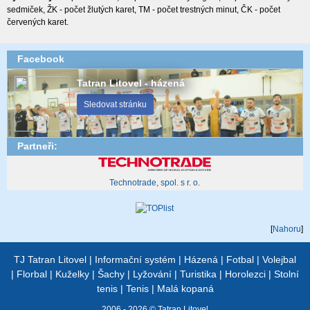
sedmiček, ŽK - počet žlutých karet, TM - počet trestných minut, ČK - počet
červených karet.
Facebook
Tatran Litovel - házená
Sledovat stránku
Partneři:
Technotrade, spol. s r. o.
[
Nahoru
]
TJ Tatran Litovel
|
Informační systém
|
Házená
|
Fotbal
|
Volejbal
|
Florbal
|
Kuželky
|
Šachy
|
Lyžování
|
Turistika
|
Horolezci
|
Stolní
tenis
|
Tenis
|
Malá kopaná
2006 - 2026 © Tatran Litovel