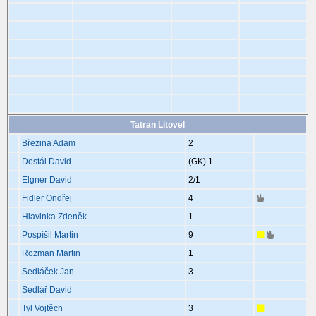
Tatran Litovel
Březina Adam
2
Dostál David
(GK)
1
Elgner David
2
/1
Fidler Ondřej
4
Hlavinka Zdeněk
1
Pospíšil Martin
9
Rozman Martin
1
Sedláček Jan
3
Sedlář David
Tyl Vojtěch
3