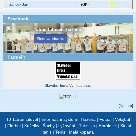
Zajíček Jan
(GK)
Facebook
Tatran Litovel - házená
Sledovat stránku
Partneři:
Stavební firma Vymětal s.r.o.
[
Nahoru
]
TJ Tatran Litovel
|
Informační systém
|
Házená
|
Fotbal
|
Volejbal
|
Florbal
|
Kuželky
|
Šachy
|
Lyžování
|
Turistika
|
Horolezci
|
Stolní
tenis
|
Tenis
|
Malá kopaná