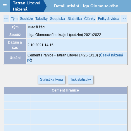
Tatran Litovel
Detail utkání Liga Olomouckého
Házená
kraje I (podzim) 2021/2022, MLA012,
<<
Tým
Soutěže
Tabulky
Soupiska
Statistika
Články
Fotky & videa
>>
Tým
Mladší žáci
2.10. 14:15
Soutěž
Liga Olomouckého kraje I (podzim) 2021/2022
Datum a
2.10.2021 14:15
čas
Cement Hranice - Tatran Litovel 14:26 (8:13)
(
Česká házená
Utkání
)
Statistika týmu
Tisk statistiky
Cement Hranice