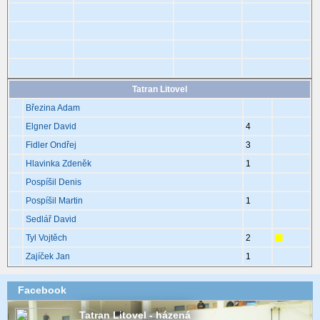
Tatran Litovel
Březina Adam
Elgner David
4
Fidler Ondřej
3
Hlavinka Zdeněk
1
Pospíšil Denis
Pospíšil Martin
1
Sedlář David
Tyl Vojtěch
2
Zajíček Jan
1
Facebook
Tatran Litovel - házená