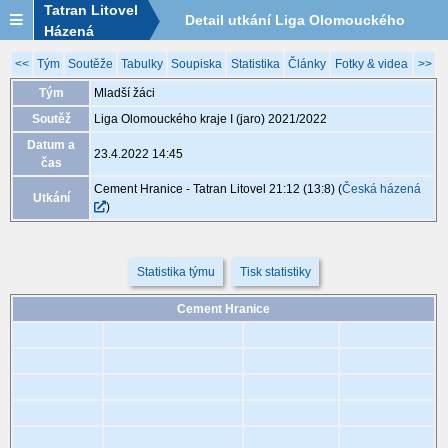
Tatran Litovel
Detail utkání Liga Olomouckého
Házená
kraje I (jaro) 2021/2022, MLA34, 23.4.
<<
Tým
Soutěže
Tabulky
Soupiska
Statistika
Články
Fotky & videa
>>
Tým
Mladší žáci
14:45
Soutěž
Liga Olomouckého kraje I (jaro) 2021/2022
Datum a
23.4.2022 14:45
čas
Cement Hranice - Tatran Litovel 21:12 (13:8)
(
Česká házená
Utkání
)
Statistika týmu
Tisk statistiky
Cement Hranice