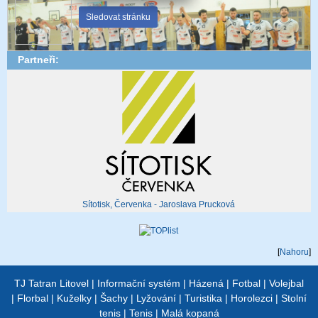
Sledovat stránku
Partneři:
Sítotisk, Červenka - Jaroslava Prucková
[
Nahoru
]
TJ Tatran Litovel
|
Informační systém
|
Házená
|
Fotbal
|
Volejbal
|
Florbal
|
Kuželky
|
Šachy
|
Lyžování
|
Turistika
|
Horolezci
|
Stolní
tenis
|
Tenis
|
Malá kopaná