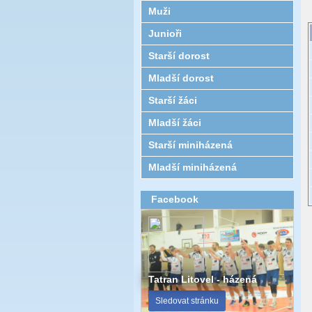
Muži
Junioři
Starší dorost
Mladší dorost
Starší žáci
Mladší žáci
Starší miniházená
Mladší miniházená
Facebook
Tatran Litovel - házená
Sledovat stránku