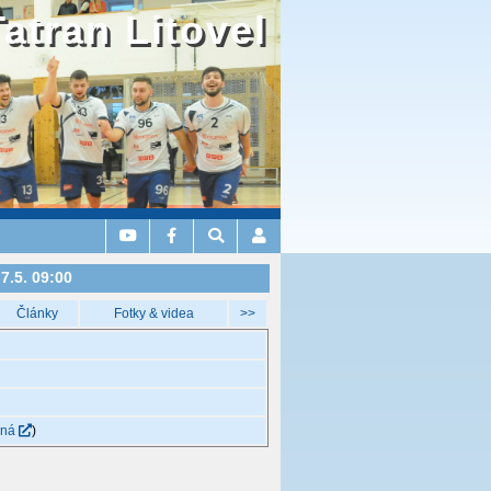
Tatran Litovel
7.5. 09:00
Články
Fotky & videa
>>
ená
)