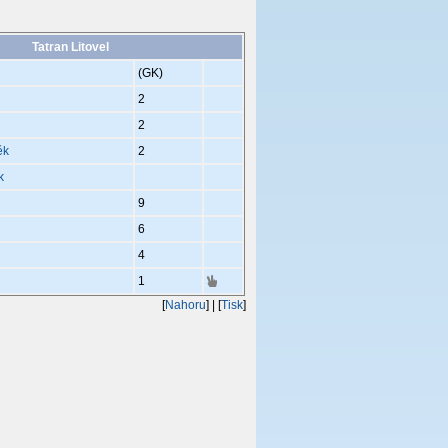
Tatran Litovel
(GK)
2
2
ěk
2
k
9
6
4
1
[
Nahoru
]
| [
Tisk
]