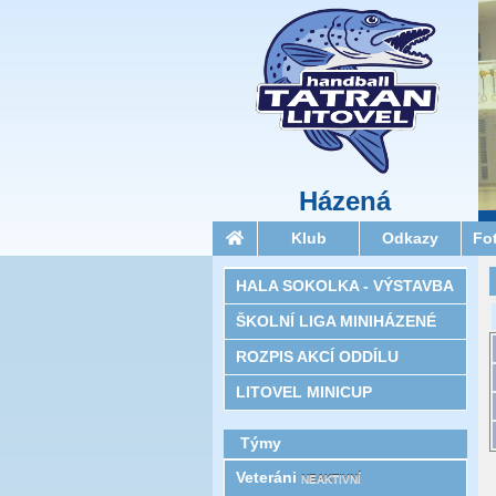
Házená
Klub
Odkazy
Fo
HALA SOKOLKA - VÝSTAVBA
ŠKOLNÍ LIGA MINIHÁZENÉ
ROZPIS AKCÍ ODDÍLU
LITOVEL MINICUP
Týmy
Veteráni
NEAKTIVNÍ