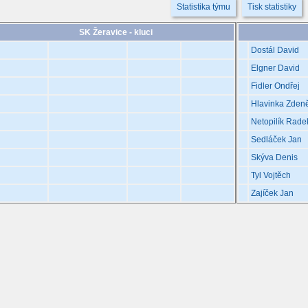
Statistika týmu
Tisk statistiky
SK Žeravice - kluci
Dostál David
Elgner David
Fidler Ondřej
Hlavinka Zden
Netopilík Rade
Sedláček Jan
Skýva Denis
Tyl Vojtěch
Zajíček Jan