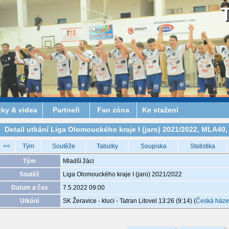
tky & videa
Partneři
Fan zóna
Ke stažení
Detail utkání Liga Olomouckého kraje I (jaro) 2021/2022, MLA40, 
<<
Tým
Soutěže
Tabulky
Soupiska
Statistika
Tým
Mladší žáci
Soutěž
Liga Olomouckého kraje I (jaro) 2021/2022
Datum a čas
7.5.2022 09:00
Utkání
SK Žeravice - kluci - Tatran Litovel 13:26 (9:14)
(
Česká ház