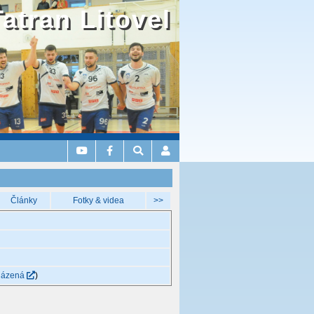
Tatran Litovel
Články
Fotky & videa
>>
házená
)