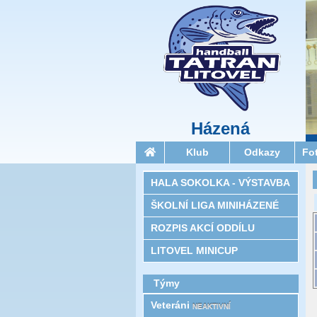
Házená
Klub
Odkazy
Fo
HALA SOKOLKA - VÝSTAVBA
ŠKOLNÍ LIGA MINIHÁZENÉ
ROZPIS AKCÍ ODDÍLU
LITOVEL MINICUP
Týmy
Veteráni
NEAKTIVNÍ