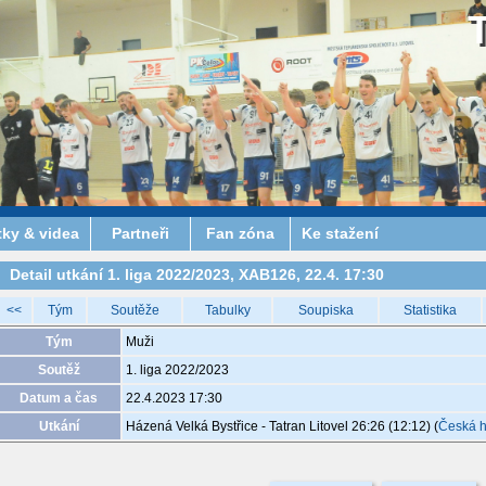
tky & videa
Partneři
Fan zóna
Ke stažení
Detail utkání 1. liga 2022/2023, XAB126, 22.4. 17:30
<<
Tým
Soutěže
Tabulky
Soupiska
Statistika
Tým
Muži
Soutěž
1. liga 2022/2023
Datum a čas
22.4.2023 17:30
Utkání
Házená Velká Bystřice - Tatran Litovel 26:26 (12:12)
(
Česká 