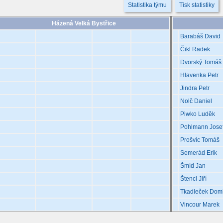
Statistika týmu
Tisk statistiky
Házená Velká Bystřice
Barabáš David
Čikl Radek
Dvorský Tomáš
Hlavenka Petr
Jindra Petr
Nolč Daniel
Piwko Luděk
Pohlmann Jose
Prošvic Tomáš
Semerád Erik
Šmíd Jan
Štencl Jiří
Tkadleček Domi
Vincour Marek