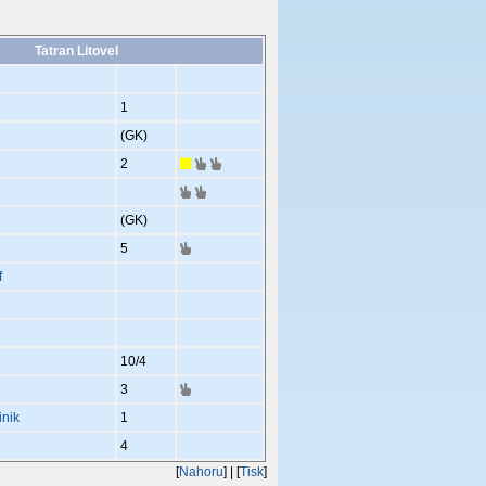
Tatran Litovel
1
(GK)
2
(GK)
5
f
10
/4
3
nik
1
4
[
Nahoru
]
| [
Tisk
]