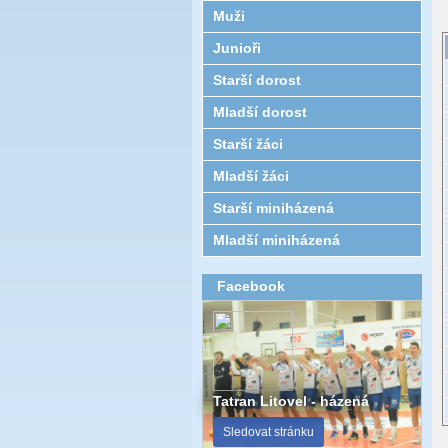
Muži
Junioři
Starší dorost
Mladší dorost
Starší žáci
Mladší žáci
Starší miniházená
Mladší miniházená
Facebook
Tatran Litovel - házená
Sledovat stránku