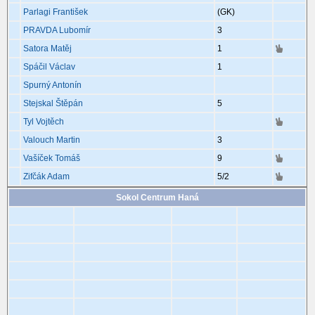
Parlagi František
(GK)
PRAVDA Lubomír
3
Satora Matěj
1
Spáčil Václav
1
Spurný Antonín
Stejskal Štěpán
5
Tyl Vojtěch
Valouch Martin
3
Vašíček Tomáš
9
Zifčák Adam
5
/2
Sokol Centrum Haná