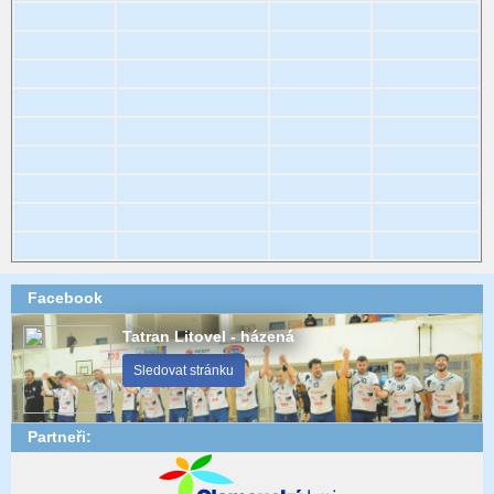
Facebook
Tatran Litovel - házená
Sledovat stránku
Partneři: