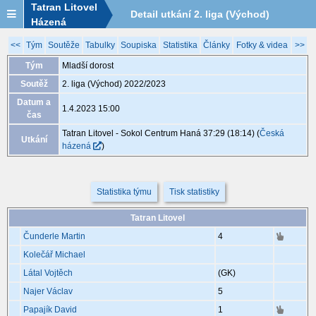
Tatran Litovel
Detail utkání 2. liga (Východ)
Házená
2022/2023, XED095, 1.4. 15:00
<<
Tým
Soutěže
Tabulky
Soupiska
Statistika
Články
Fotky & videa
>>
Tým
Mladší dorost
Soutěž
2. liga (Východ) 2022/2023
Datum a
1.4.2023 15:00
čas
Tatran Litovel - Sokol Centrum Haná 37:29 (18:14)
(
Česká
Utkání
házená
)
Statistika týmu
Tisk statistiky
Tatran Litovel
Čunderle Martin
4
Kolečář Michael
Látal Vojtěch
(GK)
Najer Václav
5
Papajík David
1