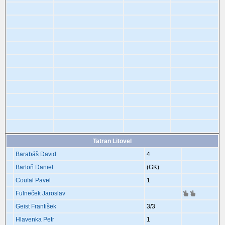
Tatran Litovel
Barabáš David
4
Bartoň Daniel
(GK)
Coufal Pavel
1
Fulneček Jaroslav
Geist František
3
/3
Hlavenka Petr
1