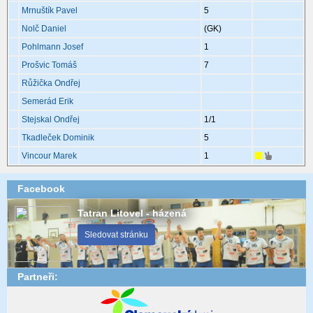
Mrnuštík Pavel
5
Nolč Daniel
(GK)
Pohlmann Josef
1
Prošvic Tomáš
7
Růžička Ondřej
Semerád Erik
Stejskal Ondřej
1
/1
Tkadleček Dominik
5
Vincour Marek
1
Facebook
Tatran Litovel - házená
Sledovat stránku
Partneři: