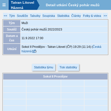
Tatran Litovel
Detail utkání Český pohár mužů
Házená
2022/2023, XAG038, 11.9. 17:00
<<
Tým
Soutěže
Tabulky
Soupiska
Statistika
Články
Fotky & videa
>>
Tým
Muži
Soutěž
Český pohár mužů 2022/2023
Datum a
11.9.2022 17:00
čas
Sokol II Prostějov - Tatran Litovel (ČP) 19:29 (11:14)
(
Česká
Utkání
házená
)
Statistika týmu
Tisk statistiky
Sokol II Prostějov