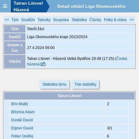
Tatran Litovel
Detail utkání Liga Olomouckého
Házená
kraje 2023/2024, MGA082, 27.4. 09:00
<<
Tým
Soutěže
Tabulky
Soupiska
Statistika
Články
Fotky & videa
>>
Tým
Starší žáci
Soutěž
Liga Olomouckého kraje 2023/2024
Datum a
27.4.2024 09:00
čas
Tatran Litovel - Házená Velká Bystřice 29:48 (17:25)
(
Česká
Utkání
házená
)
Statistika týmu
Tisk statistiky
Tatran Litovel
Brix Matěj
2
Březina Adam
Dostál David
Elgner David
3
/1
Fidler Ondřej
6