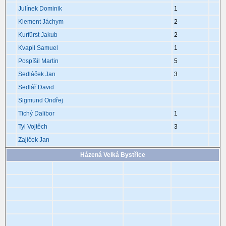
Julínek Dominik
1
Klement Jáchym
2
Kurfürst Jakub
2
Kvapil Samuel
1
Pospíšil Martin
5
Sedláček Jan
3
Sedlář David
Sigmund Ondřej
Tichý Dalibor
1
Tyl Vojtěch
3
Zajíček Jan
Házená Velká Bystřice