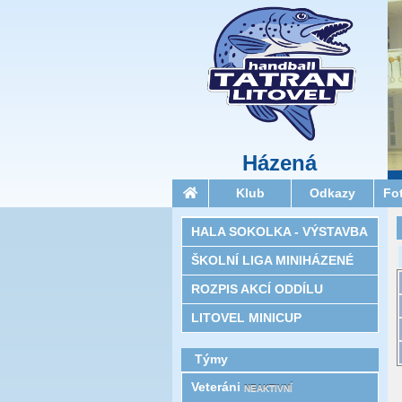
Házená
Klub
Odkazy
Fo
HALA SOKOLKA - VÝSTAVBA
ŠKOLNÍ LIGA MINIHÁZENÉ
ROZPIS AKCÍ ODDÍLU
LITOVEL MINICUP
Týmy
Veteráni
NEAKTIVNÍ