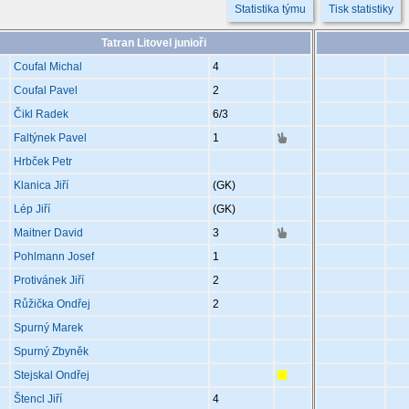
Statistika týmu
Tisk statistiky
Tatran Litovel junioři
Coufal Michal
4
Coufal Pavel
2
Čikl Radek
6
/3
Faltýnek Pavel
1
Hrbček Petr
Klanica Jiří
(GK)
Lép Jiří
(GK)
Maitner David
3
Pohlmann Josef
1
Protivánek Jiří
2
Růžička Ondřej
2
Spurný Marek
Spurný Zbyněk
Stejskal Ondřej
Štencl Jiří
4