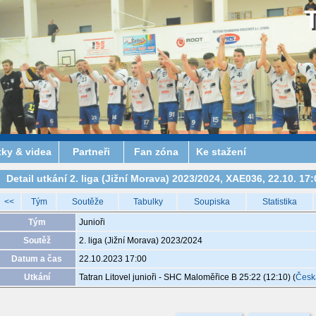
tky & videa
Partneři
Fan zóna
Ke stažení
Detail utkání 2. liga (Jižní Morava) 2023/2024, XAE036, 22.10. 17:
<<
Tým
Soutěže
Tabulky
Soupiska
Statistika
Tým
Junioři
Soutěž
2. liga (Jižní Morava) 2023/2024
Datum a čas
22.10.2023 17:00
Utkání
Tatran Litovel junioři - SHC Maloměřice B 25:22 (12:10)
(
Česk