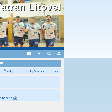
Tatran Litovel
00
Články
Fotky & videa
>>
á házená
)