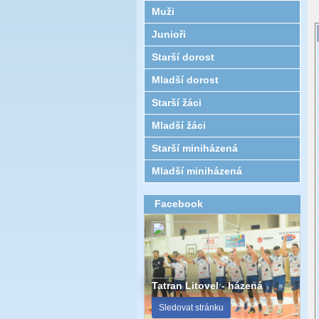
Muži
Junioři
Starší dorost
Mladší dorost
Starší žáci
Mladší žáci
Starší miniházená
Mladší miniházená
Facebook
Tatran Litovel - házená
Sledovat stránku