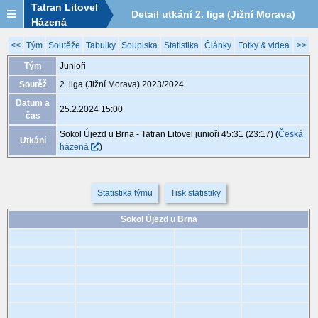
Tatran Litovel
Detail utkání 2. liga (Jižní Morava)
Házená
2023/2024, XAE080, 25.2. 15:00
<<
Tým
Soutěže
Tabulky
Soupiska
Statistika
Články
Fotky & videa
>>
Tým
Junioři
Soutěž
2. liga (Jižní Morava) 2023/2024
Datum a
25.2.2024 15:00
čas
Sokol Újezd u Brna - Tatran Litovel junioři 45:31 (23:17)
(
Česká
Utkání
házená
)
Statistika týmu
Tisk statistiky
Sokol Újezd u Brna