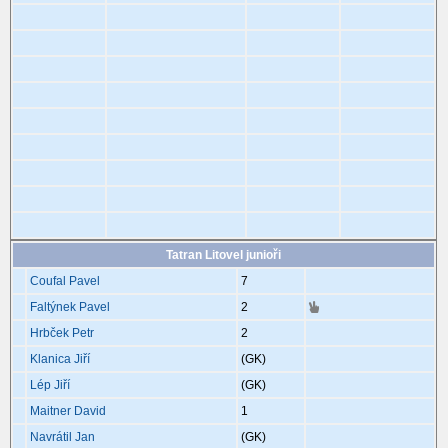
Tatran Litovel junioři
Coufal Pavel
7
Faltýnek Pavel
2
Hrbček Petr
2
Klanica Jiří
(GK)
Lép Jiří
(GK)
Maitner David
1
Navrátil Jan
(GK)