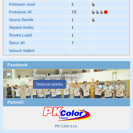
Pohlmann Josef
2
Protivánek Jiří
7
/2
Spurný Zbyněk
1
Stejskal Ondřej
1
Šťastný Lukáš
1
Štencl Jiří
7
Valouch Vojtěch
Facebook
Tatran Litovel - házená
Sledovat stránku
Partneři:
PK Color s.r.o.