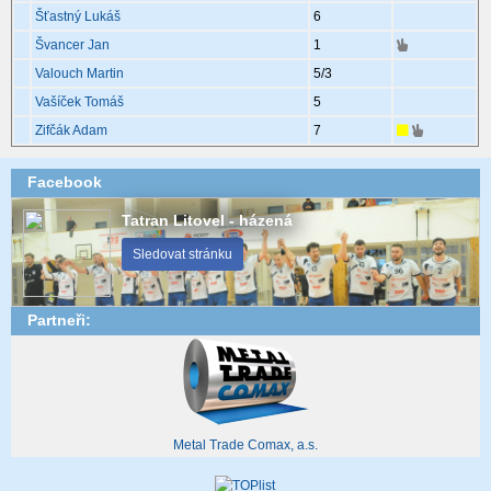
Šťastný Lukáš
6
Švancer Jan
1
Valouch Martin
5
/3
Vašíček Tomáš
5
Zifčák Adam
7
Facebook
Tatran Litovel - házená
Sledovat stránku
Partneři:
Metal Trade Comax, a.s.