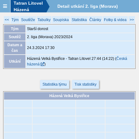
Tatran Litovel
Detail utkání 2. liga (Morava)
Házená
2023/2024, XCC044, 24.3. 17:30
<<
Tým
Soutěže
Tabulky
Soupiska
Statistika
Články
Fotky & videa
>>
Tým
Starší dorost
Soutěž
2. liga (Morava) 2023/2024
Datum a
24.3.2024 17:30
čas
Házená Velká Bystřice - Tatran Litovel 27:44 (14:22)
(
Česká
Utkání
házená
)
Statistika týmu
Tisk statistiky
Házená Velká Bystřice