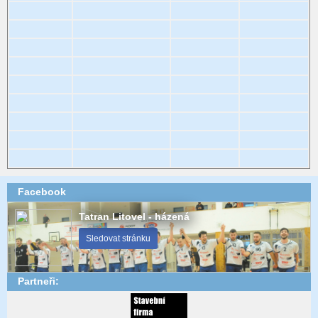
Facebook
Tatran Litovel - házená
Sledovat stránku
Partneři: