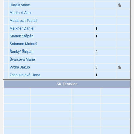
Hladík Adam
Martinek Alex
Masárech Tobiáš
Meixner Daniel
1
Sládek Štěpán
1
Šalamon Matouš
Šenkýř Štěpán
4
Švarcová Marie
Vydra Jakub
3
Zatloukalová Hana
1
SK Žeravice