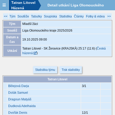
Tatran Litovel
Detail utkání Liga Olomouckého
Házená
kraje 2025/2026, MLA022, 19.10.
<<
Tým
Soutěže
Tabulky
Soupiska
Statistika
Články
Fotky & videa
>>
Tým
Mladší žáci
09:00
Soutěž
Liga Olomouckého kraje 2025/2026
Datum a
19.10.2025 09:00
čas
Tatran Litovel - SK Žeravice (KRAJSKÁ) 25:17 (11:6)
(
Česká
Utkání
házená
)
Statistika týmu
Tisk statistiky
Tatran Litovel
Bělejová Darja
3
/1
Dolák Samuel
Dragoun Matyáš
Dudková Adelhaida
Dvořák Denis
12
/1