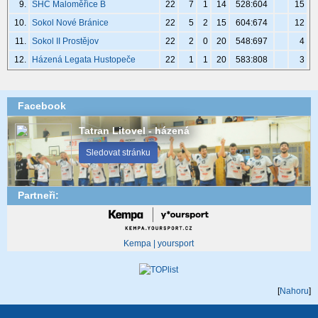
9.
SHC Maloměřice B
22
7
1
14
528:604
15
10.
Sokol Nové Bránice
22
5
2
15
604:674
12
11.
Sokol II Prostějov
22
2
0
20
548:697
4
12.
Házená Legata Hustopeče
22
1
1
20
583:808
3
Facebook
Tatran Litovel - házená
Sledovat stránku
Partneři:
Kempa | yoursport
[
Nahoru
]