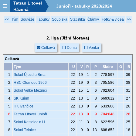
Tatran Litovel
Junioři - tabulky 2023/2024
Házená
<<
Tým
Soutěže
Tabulky
Soupiska
Statistika
Články
Fotky & videa
>>
2. liga (Jižní Morava)
Celková
Doma
Venku
Celková
Tým
U
V
R
P
Skóre
O
B
1.
Sokol Újezd u Brna
22
19
1
2
778:597
39
2.
HBC Olomouc 1966
22
19
0
3
705:586
38
3.
Sokol Velké Meziříčí
22
15
1
6
702:604
31
4.
SK Kuřim
22
13
1
8
669:612
27
5.
HK Ivančice
22
13
0
9
633:606
26
6.
Tatran Litovel junioři
22
13
0
9
704:648
26
7.
Sokol Kostelec n.H.
22
11
3
8
622:596
25
8.
Sokol Telnice
22
9
0
13
608:652
18