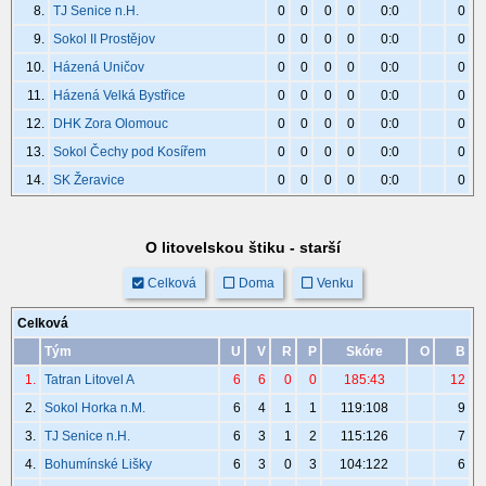
8.
TJ Senice n.H.
0
0
0
0
0:0
0
9.
Sokol II Prostějov
0
0
0
0
0:0
0
10.
Házená Uničov
0
0
0
0
0:0
0
11.
Házená Velká Bystřice
0
0
0
0
0:0
0
12.
DHK Zora Olomouc
0
0
0
0
0:0
0
13.
Sokol Čechy pod Kosířem
0
0
0
0
0:0
0
14.
SK Žeravice
0
0
0
0
0:0
0
O litovelskou štiku - starší
Celková
Doma
Venku
Celková
Tým
U
V
R
P
Skóre
O
B
1.
Tatran Litovel A
6
6
0
0
185:43
12
2.
Sokol Horka n.M.
6
4
1
1
119:108
9
3.
TJ Senice n.H.
6
3
1
2
115:126
7
4.
Bohumínské Lišky
6
3
0
3
104:122
6