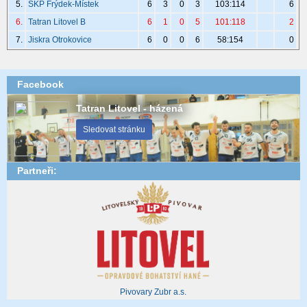
5.
SKP Frýdek-Místek
6
3
0
3
103:114
6
6.
Tatran Litovel B
6
1
0
5
101:118
2
7.
Jiskra Otrokovice
6
0
0
6
58:154
0
Facebook
Tatran Litovel - házená
Sledovat stránku
Partneři:
Pivovary Zubr a.s.