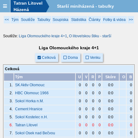
Tatran Litovel
Starší miniházená - tabulky
Házená
2025/2026
<<
Tým
Soutěže
Tabulky
Soupiska
Statistika
Články
Fotky & videa
>>
Soutěže:
Liga Olomouckého kraje 4+1
,
O litovelskou štiku - starší
Liga Olomouckého kraje 4+1
Celková
Doma
Venku
Celková
Tým
U
V
R
P
Skóre
O
B
1.
SK Aktiv Olomouc
0
0
0
0
0:0
0
2.
HBC Olomouc 1966
0
0
0
0
0:0
0
3.
Sokol Horka n.M.
0
0
0
0
0:0
0
4.
Cement Hranice
0
0
0
0
0:0
0
5.
Sokol Kostelec n.H.
0
0
0
0
0:0
0
6.
Tatran Litovel
0
0
0
0
0:0
0
7.
Sokol Osek nad Bečvou
0
0
0
0
0:0
0