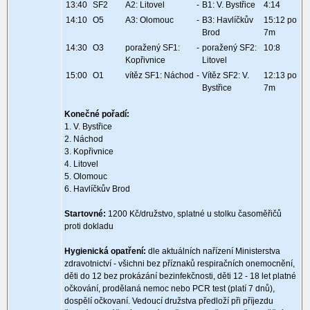
13:40
SF2
A2: Litovel
-
B1: V. Bystřice
4:14
14:10
O5
A3: Olomouc
-
B3: Havlíčkův
15:12 po
Brod
7m
14:30
O3
poražený SF1:
-
poražený SF2:
10:8
Kopřivnice
Litovel
15:00
O1
vítěz SF1: Náchod
-
Vítěz SF2: V.
12:13 po
Bystřice
7m
Konečné pořadí:
1. V. Bystřice
2. Náchod
3. Kopřivnice
4. Litovel
5. Olomouc
6. Havlíčkův Brod
Startovné:
1200 Kč/družstvo, splatné u stolku časoměřičů
proti dokladu
Hygienická opatření:
dle aktuálních nařízení Ministerstva
zdravotnictví - všichni bez příznaků respiračních onemocnění,
děti do 12 bez prokázání bezinfekčnosti, děti 12 - 18 let platné
očkování, prodělaná nemoc nebo PCR test (platí 7 dnů),
dospělí očkovaní. Vedoucí družstva předloží při příjezdu