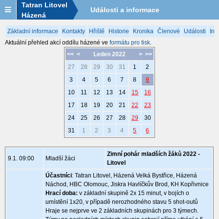
Tatran Litovel
Události a informace
Házená
Základní informace
Kontakty
Hřiště
Historie
Kronika
Členové
Události
Inf
Aktuální přehled akcí oddílu házené ve
formátu pro tisk
.
<<
<
Leden 2022
>
>>
27
28
29
30
31
1
2
3
4
5
6
7
8
9
10
11
12
13
14
15
16
17
18
19
20
21
22
23
24
25
26
27
28
29
30
31
1
2
3
4
5
6
Zimní pohár mladších žáků 2022 -
9.1. 09:00
Mladší žáci
Litovel
Účastníci
: Tatran Litovel, Házená Velká Bystřice, Házená
Náchod, HBC Olomouc, Jiskra Havlíčkův Brod, KH Kopřivnice
Hrací doba:
v základní skupině 2x 15 minut, v bojích o
umístění 1x20, v případě nerozhodného stavu 5 shot-outů
Hraje se nejprve ve 2 základních skupinách pro 3 týmech.