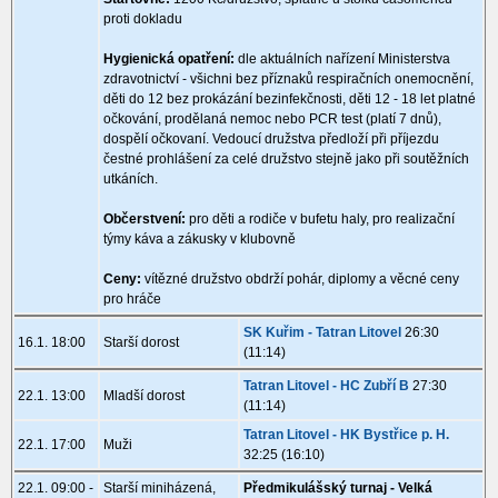
proti dokladu
Hygienická opatření:
dle aktuálních nařízení Ministerstva
zdravotnictví - všichni bez příznaků respiračních onemocnění,
děti do 12 bez prokázání bezinfekčnosti, děti 12 - 18 let platné
očkování, prodělaná nemoc nebo PCR test (platí 7 dnů),
dospělí očkovaní. Vedoucí družstva předloží při příjezdu
čestné prohlášení za celé družstvo stejně jako při soutěžních
utkáních.
Občerstvení:
pro děti a rodiče v bufetu haly, pro realizační
týmy káva a zákusky v klubovně
Ceny:
vítězné družstvo obdrží pohár, diplomy a věcné ceny
pro hráče
SK Kuřim - Tatran Litovel
26:30
16.1. 18:00
Starší dorost
(11:14)
Tatran Litovel - HC Zubří B
27:30
22.1. 13:00
Mladší dorost
(11:14)
Tatran Litovel - HK Bystřice p. H.
22.1. 17:00
Muži
32:25 (16:10)
22.1. 09:00 -
Starší miniházená,
Předmikulášský turnaj - Velká