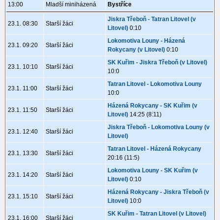
13:00
Mladší miniházená
Bystříce
Jiskra Třeboň - Tatran Litovel (v
23.1. 08:30
Starší žáci
Litovel)
0:10
Lokomotiva Louny - Házená
23.1. 09:20
Starší žáci
Rokycany (v Litovel)
0:10
SK Kuřim - Jiskra Třeboň (v Litovel)
23.1. 10:10
Starší žáci
10:0
Tatran Litovel - Lokomotiva Louny
23.1. 11:00
Starší žáci
10:0
Házená Rokycany - SK Kuřim (v
23.1. 11:50
Starší žáci
Litovel)
14:25 (8:11)
Jiskra Třeboň - Lokomotiva Louny (v
23.1. 12:40
Starší žáci
Litovel)
Tatran Litovel - Házená Rokycany
23.1. 13:30
Starší žáci
20:16 (11:5)
Lokomotiva Louny - SK Kuřim (v
23.1. 14:20
Starší žáci
Litovel)
0:10
Házená Rokycany - Jiskra Třeboň (v
23.1. 15:10
Starší žáci
Litovel)
10:0
SK Kuřim - Tatran Litovel (v Litovel)
23.1. 16:00
Starší žáci