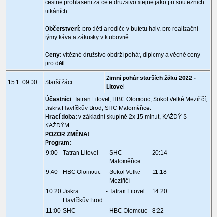
čestné prohlášení za celé družstvo stejně jako při soutěžních
utkáních.
Občerstvení:
pro děti a rodiče v bufetu haly, pro realizační
týmy káva a zákusky v klubovně
Ceny:
vítězné družstvo obdrží pohár, diplomy a věcné ceny
pro děti
Zimní pohár starších žáků 2022 -
15.1. 09:00
Starší žáci
Litovel
Účastníci
: Tatran Litovel, HBC Olomouc, Sokol Velké Meziříčí,
Jiskra Havlíčkův Brod, SHC Maloměřice.
Hrací doba:
v základní skupině 2x 15 minut, KAŽDÝ S
KAŽDÝM.
POZOR ZMĚNA!
Program:
9:00
Tatran Litovel
-
SHC
20:14
Maloměřice
9:40
HBC Olomouc
-
Sokol Velké
11:18
Meziříčí
10:20
Jiskra
-
Tatran Litovel
14:20
Havlíčkův Brod
11:00
SHC
-
HBC Olomouc
8:22