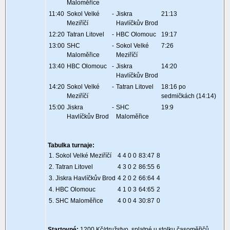
Maloměřice
11:40
Sokol Velké
-
Jiskra
21:13
Meziříčí
Havlíčkův Brod
12:20
Tatran Litovel
-
HBC Olomouc
19:17
13:00
SHC
-
Sokol Velké
7:26
Maloměřice
Meziříčí
13:40
HBC Olomouc
-
Jiskra
14:20
Havlíčkův Brod
14:20
Sokol Velké
-
Tatran Litovel
18:16 po
Meziříčí
sedmičkách (14:14)
15:00
Jiskra
-
SHC
19:9
Havlíčkův Brod
Maloměřice
Tabulka turnaje:
1. Sokol Velké Meziříčí
4 4 0 0
83:47
8
2. Tatran Litovel
4 3 0 2
86:55
6
3. Jiskra Havlíčkův Brod
4 2 0 2
66:64
4
4. HBC Olomouc
4 1 0 3
64:65
2
5. SHC Maloměřice
4 0 0 4
30:87
0
Startovné:
1200 Kč/družstvo, splatné u stolku časoměřičů