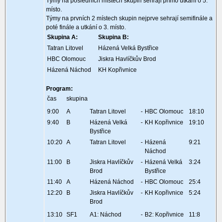
Týmy na posledních místech skupin sehrají přímo utkání o 5.
místo.
Týmy na prvních 2 místech skupin nejprve sehrají semifinále a
poté finále a utkání o 3. místo.
Skupina A:
Skupina B:
Tatran Litovel
Házená Velká Bystřice
HBC Olomouc
Jiskra Havlíčkův Brod
Házená Náchod
KH Kopřivnice
Program:
čas
skupina
9:00
A
Tatran Litovel
-
HBC Olomouc
18:10
9:40
B
Házená Velká
-
KH Kopřivnice
19:10
Bystřice
10:20
A
Tatran Litovel
-
Házená
9:21
Náchod
11:00
B
Jiskra Havlíčkův
-
Házená Velká
3:24
Brod
Bystřice
11:40
A
Házená Náchod
-
HBC Olomouc
25:4
12:20
B
Jiskra Havlíčkův
-
KH Kopřivnice
5:24
Brod
13:10
SF1
A1: Náchod
-
B2: Kopřivnice
11:8