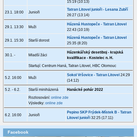
15:19 (10:13)
Tatran Litovel junioři - Lesana Zubří
23.1. 18:00
Junioři
26:27 (13:14)
Házená Hustopeče - Tatran Litovel
29.1. 13:30
Muži
22:43 (10:19)
Házená Hustopeče - Tatran Litovel
29.1. 15:30
Starší dorost
25:35 (8:20)
Házenkářský desetiboj - krajská
30.1. -
Mladší žáci
kvalifikace - Kostelec n. H.
Startují: Centrum Haná, Tatran Litovel, HBC Olomouc
Sokol Vršovice - Tatran Litovel
24:29
5.2. 16:00
Muži
(14:12)
5.2. - 6.2.
Starší miniházená
Hanácké pohár 2022
Rozlosování:
online zde
Výsledky:
online zde
Pepino SKP Frýdek-Místek B - Tatran
6.2. 16:00
Junioři
Litovel junioři
32:25 (17:11)
Facebook