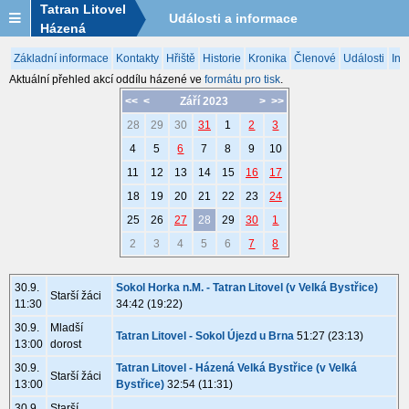
Tatran Litovel
Události a informace
Házená
Základní informace
Kontakty
Hřiště
Historie
Kronika
Členové
Události
Inf
Aktuální přehled akcí oddílu házené ve
formátu pro tisk
.
<<
<
Září 2023
>
>>
28
29
30
31
1
2
3
4
5
6
7
8
9
10
11
12
13
14
15
16
17
18
19
20
21
22
23
24
25
26
27
28
29
30
1
2
3
4
5
6
7
8
30.9.
Sokol Horka n.M. - Tatran Litovel (v Velká Bystřice)
Starší žáci
11:30
34:42 (19:22)
30.9.
Mladší
Tatran Litovel - Sokol Újezd u Brna
51:27 (23:13)
13:00
dorost
30.9.
Tatran Litovel - Házená Velká Bystřice (v Velká
Starší žáci
13:00
Bystřice)
32:54 (11:31)
30.9.
Starší