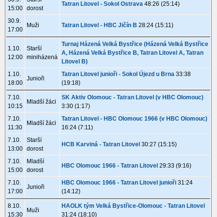
Tatran Litovel - Sokol Ostrava
48:26 (25:14)
15:00
dorost
30.9.
Muži
Tatran Litovel - HBC Jičín B
28:24 (15:11)
17:00
Turnaj Házená Velká Bystřice (Házená Velká Bystřice
1.10.
Starší
A, Házená Velká Bystřice B, Tatran Litovel A, Tatran
12:00
miniházená
Litovel B)
1.10.
Tatran Litovel junioři - Sokol Újezd u Brna
33:38
Junioři
18:00
(19:18)
7.10.
SK Aktiv Olomouc - Tatran Litovel (v HBC Olomouc)
Mladší žáci
10:15
3:30 (1:17)
7.10.
Tatran Litovel - HBC Olomouc 1966 (v HBC Olomouc)
Mladší žáci
11:30
16:24 (7:11)
7.10.
Starší
HCB Karviná - Tatran Litovel
30:27 (15:15)
13:00
dorost
7.10.
Mladší
HBC Olomouc 1966 - Tatran Litovel
29:33 (9:16)
15:00
dorost
7.10.
HBC Olomouc 1966 - Tatran Litovel junioři
31:24
Junioři
17:00
(14:12)
8.10.
HAOLK tým Velká Bystřice-Olomouc - Tatran Litovel
Muži
15:30
31:24 (18:10)