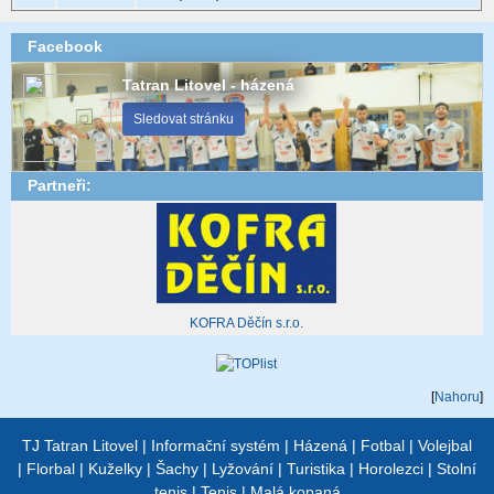
Facebook
Tatran Litovel - házená
Sledovat stránku
Partneři:
KOFRA Děčín s.r.o.
[
Nahoru
]
TJ Tatran Litovel
|
Informační systém
|
Házená
|
Fotbal
|
Volejbal
|
Florbal
|
Kuželky
|
Šachy
|
Lyžování
|
Turistika
|
Horolezci
|
Stolní
tenis
|
Tenis
|
Malá kopaná