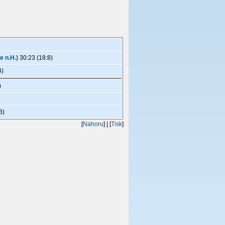
e n.H.)
30:23 (18:8)
4)
)
3)
[
Nahoru
]
| [
Tisk
]