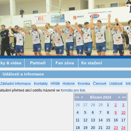
tky & videa
Partneři
Fan zóna
Ke stažení
Události a informace
Základní informace
Kontakty
Hřiště
Historie
Kronika
Členové
Události
Inf
ktuální přehled akcí oddílu házené ve
formátu pro tisk
.
<<
<
Březen 2024
>
>>
26
27
28
29
1
2
3
4
5
6
7
8
9
10
11
12
13
14
15
16
17
18
19
20
21
22
23
24