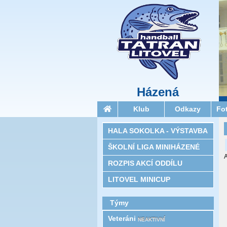
Házená
Klub
Odkazy
Fo
HALA SOKOLKA - VÝSTAVBA
ŠKOLNÍ LIGA MINIHÁZENÉ
A
ROZPIS AKCÍ ODDÍLU
LITOVEL MINICUP
Týmy
Veteráni
NEAKTIVNÍ