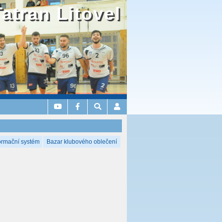
Tatran Litovel
ormační systém
Bazar klubového oblečení