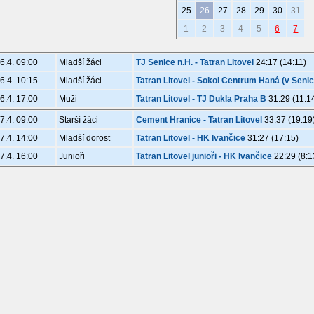
25
26
27
28
29
30
31
1
2
3
4
5
6
7
6.4. 09:00
Mladší žáci
TJ Senice n.H. - Tatran Litovel
24:17 (14:11)
6.4. 10:15
Mladší žáci
Tatran Litovel - Sokol Centrum Haná (v Senic
6.4. 17:00
Muži
Tatran Litovel - TJ Dukla Praha B
31:29 (11:1
7.4. 09:00
Starší žáci
Cement Hranice - Tatran Litovel
33:37 (19:19
7.4. 14:00
Mladší dorost
Tatran Litovel - HK Ivančice
31:27 (17:15)
7.4. 16:00
Junioři
Tatran Litovel junioři - HK Ivančice
22:29 (8:1