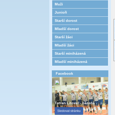
Muži
Junioři
Starší dorost
Mladší dorost
Starší žáci
Mladší žáci
Starší miniházená
Mladší miniházená
Facebook
Tatran Litovel - házená
Sledovat stránku