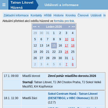
Tatran Litovel
Události a informace
Házená
Základní informace
Kontakty
Hřiště
Historie
Kronika
Členové
Události
Inf
Aktuální přehled akcí oddílu házené ve
formátu pro tisk
.
<<
<
Leden 2026
>
>>
29
30
31
1
2
3
4
5
6
7
8
9
10
11
12
13
14
15
16
17
18
19
20
21
22
23
24
25
26
27
28
29
30
31
1
2
3
4
5
6
7
8
17.1. 09:00
Mladší dorost
Zimní pohár mladšího dorostu 2026
Startují:
Tatran Litovel, TJ JM Chodov Praha, TJ Sokol Velké
Meziříčí, KH Kopřivnice
Sokol Centrum Haná - Tatran Litovel
18.1. 11:30
Mladší žáci
(DESETIBOJ, v HBC Olomouc)
31:23
(12:7)