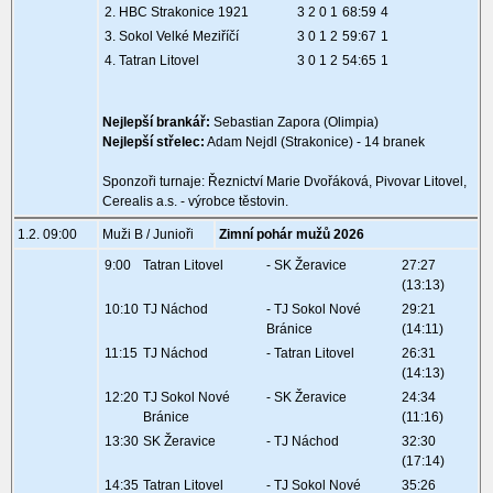
2. HBC Strakonice 1921
3 2 0 1
68:59
4
3. Sokol Velké Meziříčí
3 0 1 2
59:67
1
4. Tatran Litovel
3 0 1 2
54:65
1
Nejlepší brankář:
Sebastian Zapora (Olimpia)
Nejlepší střelec:
Adam Nejdl (Strakonice) - 14 branek
Sponzoři turnaje: Řeznictví Marie Dvořáková, Pivovar Litovel,
Cerealis a.s. - výrobce těstovin.
1.2. 09:00
Muži B / Junioři
Zimní pohár mužů 2026
9:00
Tatran Litovel
- SK Žeravice
27:27
(13:13)
10:10
TJ Náchod
- TJ Sokol Nové
29:21
Bránice
(14:11)
11:15
TJ Náchod
- Tatran Litovel
26:31
(14:13)
12:20
TJ Sokol Nové
- SK Žeravice
24:34
Bránice
(11:16)
13:30
SK Žeravice
- TJ Náchod
32:30
(17:14)
14:35
Tatran Litovel
- TJ Sokol Nové
35:26