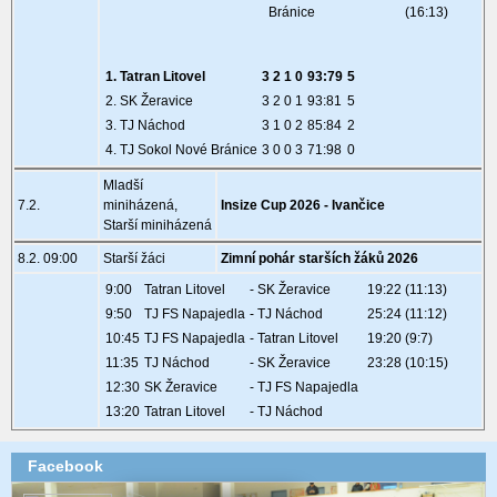
Bránice
(16:13)
1. Tatran Litovel
3 2 1 0
93:79
5
2. SK Žeravice
3 2 0 1
93:81
5
3. TJ Náchod
3 1 0 2
85:84
2
4. TJ Sokol Nové Bránice
3 0 0 3
71:98
0
Mladší
7.2.
miniházená,
Insize Cup 2026 - Ivančice
Starší miniházená
8.2. 09:00
Starší žáci
Zimní pohár starších žáků 2026
9:00
Tatran Litovel
- SK Žeravice
19:22 (11:13)
9:50
TJ FS Napajedla
- TJ Náchod
25:24 (11:12)
10:45
TJ FS Napajedla
- Tatran Litovel
19:20 (9:7)
11:35
TJ Náchod
- SK Žeravice
23:28 (10:15)
12:30
SK Žeravice
- TJ FS Napajedla
13:20
Tatran Litovel
- TJ Náchod
Facebook