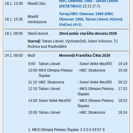
HBC Olomouc 1966 - Tatran Litovel
18.1. 13:30
Mladší žáci
(DESETIBOJ)
22:21 (7:7)
Turnaj HBC Olomouc 1966 (HBC
Mladší
18.1. 15:30
Olomouc 1966, Tatran Litovel, Házená
miniházená
Uničov) (4+1)
18.1. 09:00
Starší dorost
Zimní pohár staršího dorostu 2026
Startují:
Tatran Litovel, Východočeši, Sokol Vršovice, TJ
Rožnov pod Radhoštěm
24.1. 09:00
Muži
Memoriál Františka Čikla 2026
9:00
Tatran Litovel
- Sokol Velké Meziříčí
19:19
10:00
MKS Olimpia Piekary
- HBC Strakonice
19:18
Śląskie
11:10
HBC Strakonice
- Sokol Velké Meziříčí
26:22
12:10
Tatran Litovel
- MKS Olimpia Piekary
17:22
Śląskie
14:00
Sokol Velké Meziříčí
- MKS Olimpia Piekary
18:22
Śląskie
15:00
Tatran Litovel
- HBC Strakonice
18:24
1. MKS Olimpia Piekary Śląskie
3 3 0 0
63:57
6