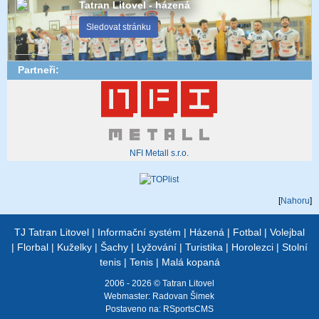
Tatran Litovel - házená
Sledovat stránku
Partneři:
NFI Metall s.r.o.
[
Nahoru
]
TJ Tatran Litovel
|
Informační systém
|
Házená
|
Fotbal
|
Volejbal
|
Florbal
|
Kuželky
|
Šachy
|
Lyžování
|
Turistika
|
Horolezci
|
Stolní
tenis
|
Tenis
|
Malá kopaná
2006 - 2026 © Tatran Litovel
Webmaster:
Radovan Šimek
Postaveno na:
RSportsCMS