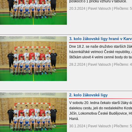
poskočit o 1 příčku vzhůru v tabulce.
20.3.2024 | Pavel Valouch | Přečteno:
3. kolo žákovské ligy hrané v Karv
Dne 18.2. se naše družstvo starších žák
házenkářské velmoci České republiky, 
štičkám ulovit 4 velmi cenné body do ta
28.2.2024 | Pavel Valouch | Přečteno:
2. kolo žákovské ligy
V sobotu 20. ledna čekalo starší žáky da
dalekou cestu, jeli do nedalekého Kost
Jičín, Lokomotiva České Budějovice, 
Haná.
30.1.2024 | Pavel Valouch | Přečteno: