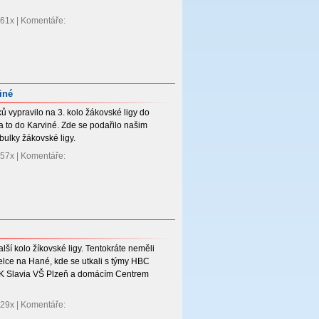
 561x | Komentáře:
iné
ů vypravilo na 3. kolo žákovské ligy do
a to do Karviné. Zde se podařilo našim
bulky žákovské ligy.
 457x | Komentáře:
lší kolo žíkovské ligy. Tentokráte neměli
elce na Hané, kde se utkali s týmy HBC
HK Slavia VŠ Plzeň a domácím Centrem
 529x | Komentáře: