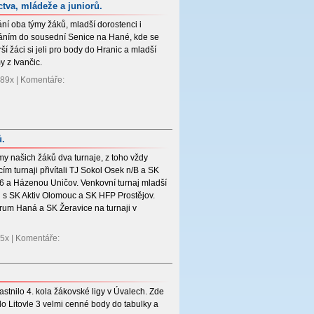
tva, mládeže a juniorů.
ání oba týmy žáků, mladší dorostenci i
tkáním do sousední Senice na Hané, kde se
í žáci si jeli pro body do Hranic a mladší
y z Ivančic.
 589x | Komentáře:
ů.
 našich žáků dva turnaje, z toho vždy
m turnaji přivítali TJ Sokol Osek n/B a SK
6 a Házenou Uničov. Venkovní turnaj mladší
li s SK Aktiv Olomouc a SK HFP Prostějov.
ntrum Haná a SK Žeravice na turnaji v
95x | Komentáře:
stnilo 4. kola žákovské ligy v Úvalech. Zde
o Litovle 3 velmi cenné body do tabulky a