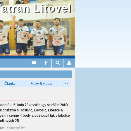
Tatran Litovel
Články
Fotky & videa
>>
ehrálo 5. kolo žákovské ligy starších žáků.
i družstva s Hostivic, Lovosic, Liberce a
 velmi cenné 4 body a postoupit tak v tabulce
celkových 25.
96x | Komentáře: