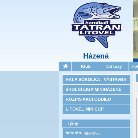
Házená
Klub
Odkazy
Fo
HALA SOKOLKA - VÝSTAVBA
ŠKOLNÍ LIGA MINIHÁZENÉ
ROZPIS AKCÍ ODDÍLU
LITOVEL MINICUP
Týmy
Veteráni
NEAKTIVNÍ