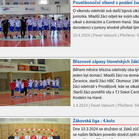
Povelikonoční víkend v podání žac
O víkendu odehráli svá další ligová utk
juniorka. Mladší žáci odjeli ke svým u
utkali s domácími a Centrem Haná. Starš
dorostenci s juniory shodně přivítali tým
10.4.2024 | Pavel Valouch | Přečteno:
Březnové zápasy litovelských žák
Během měsíce března odehrály oba týmy
jeden byl domácí. Mladší žáci na domácí
Žeravice, starší žáci HBC Olomouc 196
žáci odehráli v Prostějově, kde se utka
Starší žáci poměřili síly s TJ Sokol Ce
Kostelci na Hané.
1.4.2024 | Pavel Valouch | Přečteno: 5
Žákovská liga - 4.kolo
Dne 10.3.2024 se družstvo st. žáků zúča
se našim štičkám povedlo dovézt zpět d