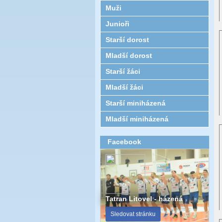
Muži
Junioři
Starší dorost
Mladší dorost
Starší žáci
Mladší žáci
Starší miniházená
Mladší miniházená
Facebook
Tatran Litovel - házená
Sledovat stránku