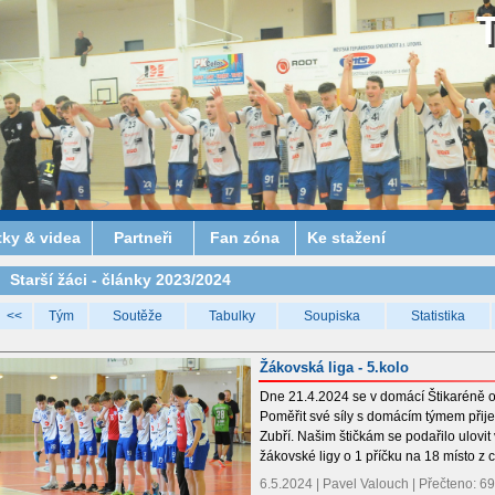
tky & videa
Partneři
Fan zóna
Ke stažení
Starší žáci - články 2023/2024
<<
Tým
Soutěže
Tabulky
Soupiska
Statistika
Žákovská liga - 5.kolo
Dne 21.4.2024 se v domácí Štikaréně od
Poměřit své síly s domácím týmem přijel
Zubří. Našim štičkám se podařilo ulovit
žákovské ligy o 1 příčku na 18 místo z 
6.5.2024 | Pavel Valouch | Přečteno: 6