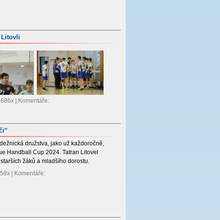
Litovli
: 686x | Komentáře:
či“
dežnická družstva, jako už každoročně,
ue Handball Cup 2024. Tatran Litovel
 starších žáků a mladšího dorostu.
 559x | Komentáře: