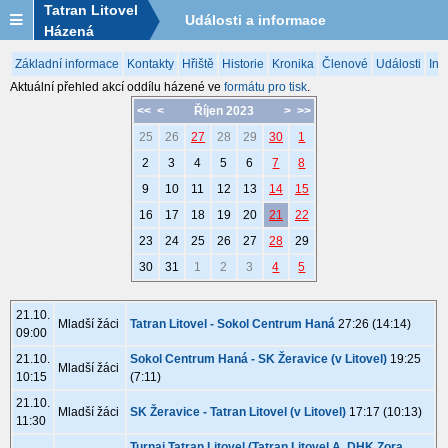
Tatran Litovel
Události a informace
Házená
Základní informace
Kontakty
Hřiště
Historie
Kronika
Členové
Události
Inf
Aktuální přehled akcí oddílu házené ve
formátu pro tisk
.
<<
<
Říjen 2023
>
>>
25
26
27
28
29
30
1
2
3
4
5
6
7
8
9
10
11
12
13
14
15
16
17
18
19
20
21
22
23
24
25
26
27
28
29
30
31
1
2
3
4
5
21.10.
Mladší žáci
Tatran Litovel - Sokol Centrum Haná
27:26 (14:14)
09:00
21.10.
Sokol Centrum Haná - SK Žeravice (v Litovel)
19:25
Mladší žáci
10:15
(7:11)
21.10.
Mladší žáci
SK Žeravice - Tatran Litovel (v Litovel)
17:17 (10:13)
11:30
Turnaj Tatran Litovel (Tatran Litovel A, DHK Zora