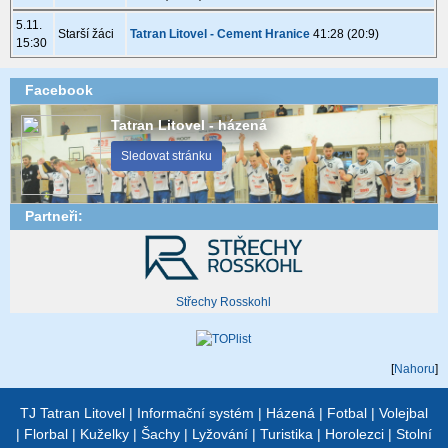
5.11.
Starší žáci
Tatran Litovel - Cement Hranice
41:28 (20:9)
15:30
Facebook
Tatran Litovel - házená
Sledovat stránku
Partneři:
Střechy Rosskohl
[
Nahoru
]
TJ Tatran Litovel
|
Informační systém
|
Házená
|
Fotbal
|
Volejbal
|
Florbal
|
Kuželky
|
Šachy
|
Lyžování
|
Turistika
|
Horolezci
|
Stolní