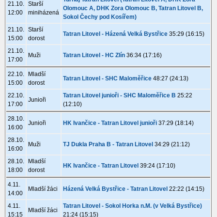
21.10.
Starší
Olomouc A, DHK Zora Olomouc B, Tatran Litovel B,
12:00
miniházená
Sokol Čechy pod Kosířem)
21.10.
Starší
Tatran Litovel - Házená Velká Bystřice
35:29 (16:15)
15:00
dorost
21.10.
Muži
Tatran Litovel - HC Zlín
36:34 (17:16)
17:00
22.10.
Mladší
Tatran Litovel - SHC Maloměřice
48:27 (24:13)
15:00
dorost
22.10.
Tatran Litovel junioři - SHC Maloměřice B
25:22
Junioři
17:00
(12:10)
28.10.
Junioři
HK Ivančice - Tatran Litovel junioři
37:29 (18:14)
16:00
28.10.
Muži
TJ Dukla Praha B - Tatran Litovel
34:29 (21:12)
16:00
28.10.
Mladší
HK Ivančice - Tatran Litovel
39:24 (17:10)
18:00
dorost
4.11.
Mladší žáci
Házená Velká Bystřice - Tatran Litovel
22:22 (14:15)
14:00
4.11.
Tatran Litovel - Sokol Horka n.M. (v Velká Bystřice)
Mladší žáci
15:15
21:24 (15:15)