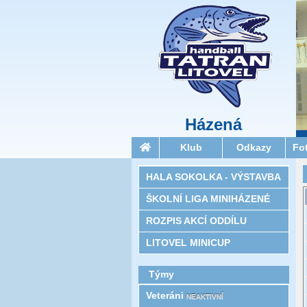
Házená
Klub
Odkazy
Fo
HALA SOKOLKA - VÝSTAVBA
ŠKOLNÍ LIGA MINIHÁZENÉ
ROZPIS AKCÍ ODDÍLU
LITOVEL MINICUP
Týmy
Veteráni
NEAKTIVNÍ