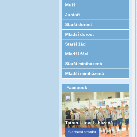
Muži
Junioři
Starší dorost
Mladší dorost
Starší žáci
Mladší žáci
Starší miniházená
Mladší miniházená
Facebook
Tatran Litovel - házená
Sledovat stránku