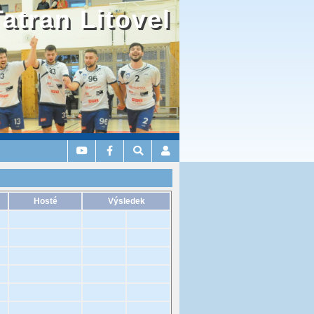
Tatran Litovel
Hosté
Výsledek