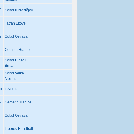
d
Sokol II Prostějov
d
Tatran Litovel
e
Sokol Ostrava
Cement Hranice
Sokol Újezd u
Brna
Sokol Velké
Meziříčí
 B
HAOLK
A
Cement Hranice
Sokol Ostrava
Liberec Handball