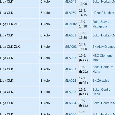
Liga OLK
6. kolo
MLA049
Sokol Horka n.M
13:00
13.9.
Liga OLK
6. kolo
MLA050
Házená Uničov
14:15
13.9.
Fatra-Slavia
Liga OLK-ZLK
1. kolo
MGA002
14:30
Napajedla
13.9.
Liga OLK
6. kolo
MLA051
Sokol Horka n.M
15:30
13.9.
Liga OLK-ZLK
1. kolo
MGA003
SK Aktiv Olomo
16:00
19.9.
HBC Olomouc
Liga OLK
1. kolo
MLA005
(hláš.)
1966
19.9.
Sokol Centrum
Liga OLK
1. kolo
MLA001
(hláš.)
Haná
19.9.
Liga OLK
1. kolo
MLA002
SK Žeravice
(hláš.)
19.9.
Sokol Centrum
Liga OLK
1. kolo
MLA003
(hláš.)
Haná
19.9.
Liga OLK
1. kolo
MLA004
Sokol Horka n.M
(hláš.)
19.9.
Liga OLK
1. kolo
MLA006
Sokol Horka n.M