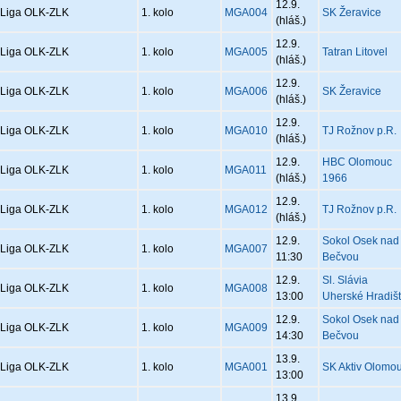
12.9.
Liga OLK-ZLK
1. kolo
MGA004
SK Žeravice
(hláš.)
12.9.
Liga OLK-ZLK
1. kolo
MGA005
Tatran Litovel
(hláš.)
12.9.
Liga OLK-ZLK
1. kolo
MGA006
SK Žeravice
(hláš.)
12.9.
Liga OLK-ZLK
1. kolo
MGA010
TJ Rožnov p.R.
(hláš.)
12.9.
HBC Olomouc
Liga OLK-ZLK
1. kolo
MGA011
(hláš.)
1966
12.9.
Liga OLK-ZLK
1. kolo
MGA012
TJ Rožnov p.R.
(hláš.)
12.9.
Sokol Osek nad
Liga OLK-ZLK
1. kolo
MGA007
11:30
Bečvou
12.9.
Sl. Slávia
Liga OLK-ZLK
1. kolo
MGA008
13:00
Uherské Hradiš
12.9.
Sokol Osek nad
Liga OLK-ZLK
1. kolo
MGA009
14:30
Bečvou
13.9.
Liga OLK-ZLK
1. kolo
MGA001
SK Aktiv Olomo
13:00
13.9.