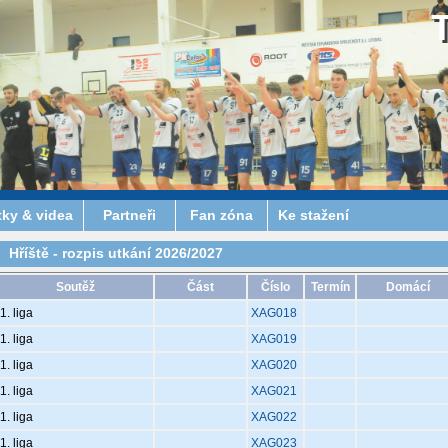
tky & videa
Partneři
Fan zóna
Ke stažení
Hříště - rozpis utkání 2026/2027
Soutěž
Část
Číslo
Termín
Domácí
1. liga
XAG018
1. liga
XAG019
1. liga
XAG020
1. liga
XAG021
1. liga
XAG022
1. liga
XAG023