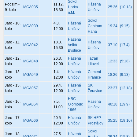
Sokol
Podzim -
11.12.
Házená
MGA035
Horka
25:26
(10:13)
9. kolo
18:30
Uničov
n.M.
Sokol
Jaro - 10.
4.3.
Házená
MGA039
Centrum
19:24
(9:15)
kolo
12:00
Uničov
Haná
Házená
Jaro - 11.
18.3.
Házená
MGA042
Velká
37:10
(17:4)
kolo
15:30
Uničov
Bystřice
Jaro - 12.
26.3.
Házená
Tatran
MGA048
12:33
(5:18)
kolo
12:00
Uničov
Litovel
Jaro - 13.
1.4.
Házená
Cement
MGA049
18:26
(9:13)
kolo
12:00
Uničov
Hranice
Jaro - 15.
29.4.
Házená
SK
MGA057
23:27
(12:18)
kolo
12:00
Uničov
Žeravice
HBC
Jaro - 16.
7.5.
Házená
MGA064
Olomouc
40:18
(19:9)
kolo
11:00
Uničov
1966
Jaro - 17.
20.5.
Házená
SK HFP
MGA066
35:25
(19:10)
kolo
12:00
Uničov
Prostějov
Sokol
Jaro - 18.
27.5.
Házená
MGA071
Horka
29:24
(15:8)