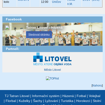
kolo
12:00
Uničov
n.M.
Facebook
Tatran Litovel - házená
Sledovat stránku
Partneři:
Město Litovel
[
Nahoru
]
TJ Tatran Litovel
|
Informační systém
|
Házená
|
Fotbal
|
Volejbal
|
Florbal
|
Kuželky
|
Šachy
|
Lyžování
|
Turistika
|
Horolezci
|
Stolní