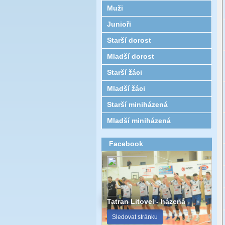
Muži
Junioři
Starší dorost
Mladší dorost
Starší žáci
Mladší žáci
Starší miniházená
Mladší miniházená
Facebook
Tatran Litovel - házená
Sledovat stránku