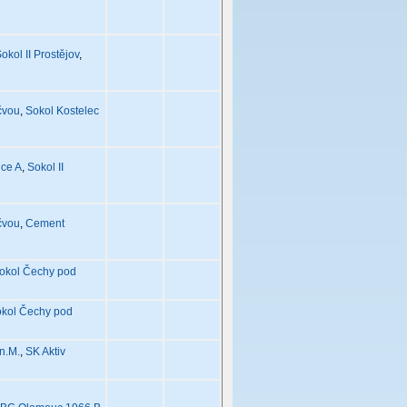
okol II Prostějov
,
čvou
,
Sokol Kostelec
ice A
,
Sokol II
čvou
,
Cement
okol Čechy pod
kol Čechy pod
n.M.
,
SK Aktiv