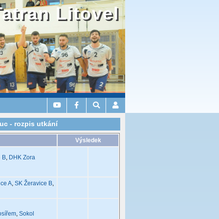
Tatran Litovel
c - rozpis utkání
Výsledek
 B
,
DHK Zora
ice A
,
SK Žeravice B
,
osířem
,
Sokol