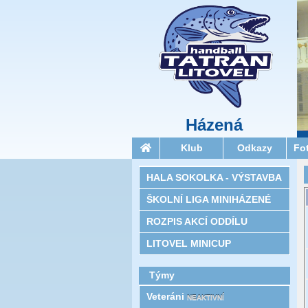
Házená
Klub
Odkazy
Fo
HALA SOKOLKA - VÝSTAVBA
ŠKOLNÍ LIGA MINIHÁZENÉ
ROZPIS AKCÍ ODDÍLU
LITOVEL MINICUP
Týmy
Veteráni
NEAKTIVNÍ