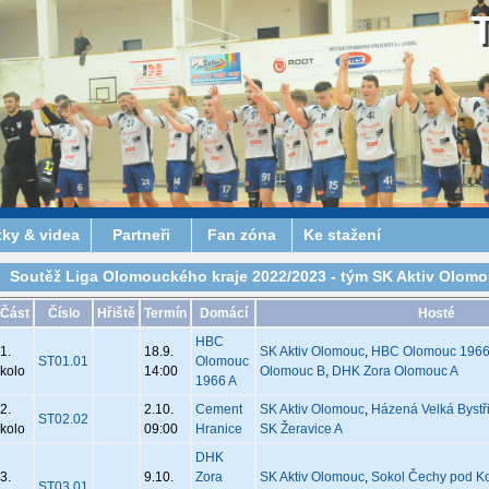
tky & videa
Partneři
Fan zóna
Ke stažení
Soutěž Liga Olomouckého kraje 2022/2023 - tým SK Aktiv Olomou
Část
Číslo
Hřiště
Termín
Domácí
Hosté
HBC
1.
18.9.
SK Aktiv Olomouc
,
HBC Olomouc 1966
ST01.01
Olomouc
kolo
14:00
Olomouc B
,
DHK Zora Olomouc A
1966 A
2.
2.10.
Cement
SK Aktiv Olomouc
,
Házená Velká Bystř
ST02.02
kolo
09:00
Hranice
SK Žeravice A
DHK
3.
9.10.
Zora
SK Aktiv Olomouc
,
Sokol Čechy pod K
ST03.01