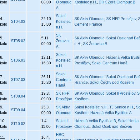
kolo
08:00
Olomouc
Kostelec n.H.
,
DHK Zora Olomouc B
A
Sokol
4.
22.10.
SK Aktiv Olomouc
,
SK HFP Prostějov
,
S
ST04.03
Kostelec
kolo
15:00
Cement Hranice
n.H.
SK
5.
5.11.
SK Aktiv Olomouc
,
Sokol Osek nad Be
ST05.02
Žeravice
kolo
09:00
n.H.
,
SK Žeravice B
A
Sokol
6.
12.11.
SK Aktiv Olomouc
,
Házená Velká Bystř
ST06.03
Kostelec
kolo
16:30
Prostějov
,
Sokol Centrum Haná
n.H.
Sokol
7.
26.11.
SK Aktiv Olomouc
,
Sokol Osek nad Be
ST07.03
Centrum
kolo
15:30
Hranice
,
Sokol Čechy pod Kosířem
Haná
8.
19.3.
SK HFP
SK Aktiv Olomouc
,
Sokol II Prostějov
,
S
ST08.04
kolo
09:00
Prostějov
Kosířem
9.
25.3.
SK Aktiv
Sokol Kostelec n.H.
,
TJ Senice n.H.
,
So
ST09.04
kolo
09:00
Olomouc
Kosířem
,
Házená Velká Bystřice A
10.
1.4.
Sokol II
Házená Velká Bystřice B
,
Sokol Horka 
ST10.02
kolo
11:00
Prostějov
Olomouc
,
Sokol Osek nad Bečvou
HBC
11.
16.4.