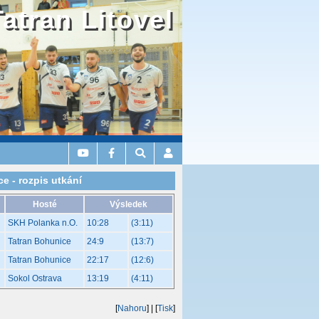
Tatran Litovel
e - rozpis utkání
Hosté
Výsledek
SKH Polanka n.O.
10:28
(3:11)
Tatran Bohunice
24:9
(13:7)
Tatran Bohunice
22:17
(12:6)
Sokol Ostrava
13:19
(4:11)
[
Nahoru
]
| [
Tisk
]