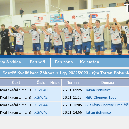
tky & videa
Partneři
Fan zóna
Ke stažení
Soutěž Kvalifikace Žákovské ligy 2022/2023 - tým Tatran Bohunic
Část
Číslo
Hřiště
Termín
Domácí
Kvalifikační turnaj B
XGA040
26.11. 09:25
Tatran Bohunice
Kvalifikační turnaj B
XGA042
26.11. 11:15
HBC Olomouc 1966
Kvalifikační turnaj B
XGA044
26.11. 13:05
Sl. Slávia Uherské Hradiště
Kvalifikační turnaj B
XGA046
26.11. 14:55
Tatran Bohunice