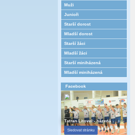
Muži
Junioři
Starší dorost
Mladší dorost
Starší žáci
Mladší žáci
Starší miniházená
Mladší miniházená
Facebook
Tatran Litovel - házená
Sledovat stránku