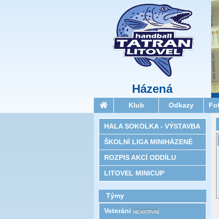
Házená
Klub
Odkazy
Fo
HALA SOKOLKA - VÝSTAVBA
ŠKOLNÍ LIGA MINIHÁZENÉ
ROZPIS AKCÍ ODDÍLU
LITOVEL MINICUP
Týmy
Veteráni
NEAKTIVNÍ